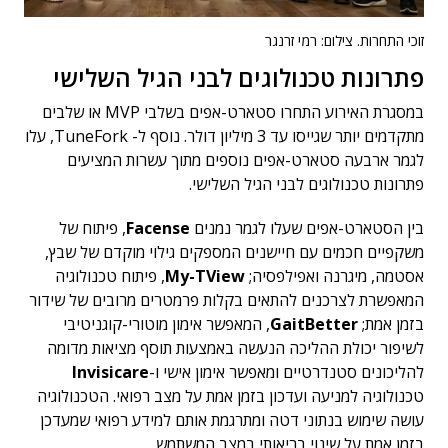
זוכי התחרות. צילום: רמי זרנגר
פתרונות טכנולוגים לבני הגיל השלישי
במסגרת האירוע התחרו סטארט-אפים בשלבי MVP או שלבים
מתקדמים יותר שגייסו עד 3 מיליון דולר. נוסף ל- TuneFork, עלו
לגמר ארבעה סטארט-אפים נוספים מתוך עשרות המציעים
פתרונות טכנולוגים לבני הגיל השלישי.
בין הסטארט-אפים שעלו לגמר נמנים
Facense
, פיתוח של
משקפיים חכמים עם חיישנים המספקים גילוי מוקדם של שבץ,
אסטמה, מיגרנה ואפילפסיה;
My-TView
, פיתוח טכנולוגיה
המאפשרת לצרכנים להתאים בקלות פרמטרים מרובים של שידור
בזמן אמת;
GaitBetter
, המאפשר אימון מוטורי-קוגניטיבי
לשיפור יכולת ההליכה הנעשה באמצעות תוסף מציאות מדומה
להליכונים סטנדרטיים ומאפשר אימון אישי ו-
Invisicare
טכנולוגיה למניעה ועדכון בזמן אמת על מצב רפואי. הטכנולוגיה
עושה שימוש בנתוני דטה ומתרגמת אותם למידע רפואי שמעדכן
בזמן אמת על שינוי בריאותי במצב המשתמש.