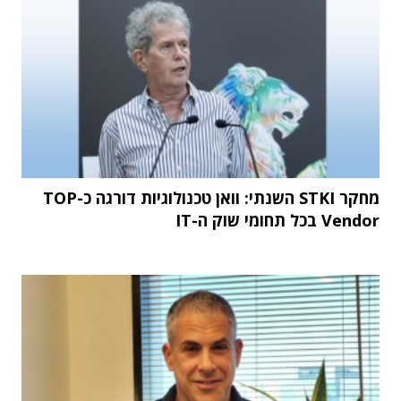
מחקר STKI השנתי: וואן טכנולוגיות דורגה כ-TOP
Vendor בכל תחומי שוק ה-IT