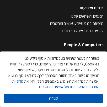
כנסים ואירועים
הכנסים והאירועים שלנו
נצפיתם בכנסי ואירועי אנשים ומחשבים
לקראת כנסים ואירועים קרובים
People & Computers
About Us
באתר זה נעשה שימוש בטכנולוגיות איסוף מידע כגון
Privacy Policy
Cookies, לרבות על ידי צדדים שלישיים, כדי לספק לך חווית
Contact Us
גלישה טובה יותר וכן למטרות סטטיסטיקה, איפיון ושיווק.
Our Events
המשך הגלישה באתר מהווה הסכמתך לכך. למידע נוסף בנושא
ואפשרות לנהל את השימוש באמצעים הללו, ראו את
מדיניות
הפרטיות המעודכנת של אנשים ומחשבים
.
אנשים ומחשבים © 2026 – כל הזכויות שמורות
סגירה
Created by