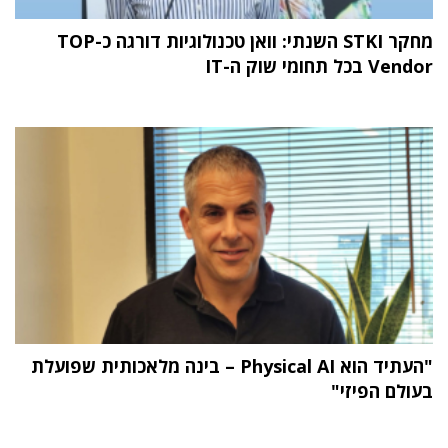
מחקר STKI השנתי: וואן טכנולוגיות דורגה כ-TOP
Vendor בכל תחומי שוק ה-IT
"העתיד הוא Physical AI – בינה מלאכותית שפועלת
בעולם הפיזי"