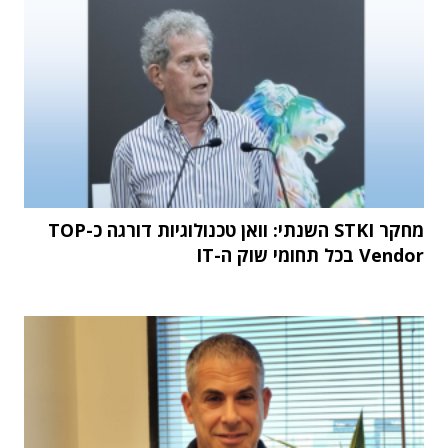
מחקר STKI השנתי: וואן טכנולוגיות דורגה כ-TOP
Vendor בכל תחומי שוק ה-IT