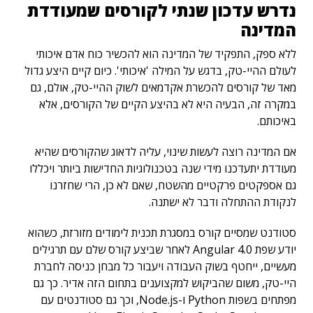
נדרש עדכון שנתי לקורסים שמעודדת
המדינה
ללא ספק, התפקיד של המדינה הוא להכשיר כוח אדם איכותי
לעולם ההיי-טק, בדגש על המילה 'איכותי'. כיום קיים היצע גדול
מאד של קורסים להכשרת אקדמאים לשוק ההיי-טק, אולם, גם
במקרה זה, הבעיה היא לא בהיצע הקיים של הקורסים, אלא
באיכותם.
אם המדינה רוצה לעשות שינוי, עליה לדאוג שהקורסים שהיא
מעודדת יתעדכנו מידי שנה בטכנולוגיות החדישות ביותר ויכללו
גם אספקטים פרקטיים מהשטח, שאם לא כן, הרי שחזרנו
לנקודת ההתחלה ודבר לא ישתנה.
סטודנט שמסיים קורס במסגרת תכנית לימודים מזורזת, כשהוא
יודע שפת Angular 4.0 לאחר שביצע קורס שלם עם תרגילים
מעשיים, ייחטף בשוק העבודה ויעבור כל מבחן כניסה לחברת
היי-טק, משום שהביקוש למקצוענים בתחום הזה אדיר. כך גם
מפתחים בשפות Python ו-Node.js, וכך גם סטודנטים עם