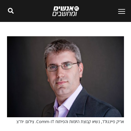
אריק פיינגולד, נשיא קבוצת היזמות והפיתוח Comm-IT. צילום: יח"צ