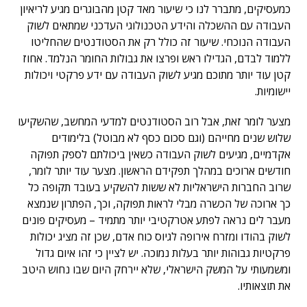
כמעסיקים, מתברר לנו כי שיעור מאד קטן מהבוגרים מגיע לריאיון
העבודה עם ההשכלה והידע הטכנולוגי העדכני שמתאים לשוק
העבודה הנוכחי. שיעור זה כולל רק את הסטודנטים שהחליטו
ללמוד לבדם, הגדילו ראש ופרצו את גבולות החומר הנלמד. אחוז
קטן עוד יותר מתוכם מגיע לשוק העבודה עם ידע פרקטי ויכולות
יישומיות.
מצער לומר זאת, אבל רוב הסטודנטים למדעי המחשב, שהשקיעו
שלוש שנים מחייהם (וגם סכום כסף לא מבוטל) בלימודים
אקדמיים, מגיעים לשוק העבודה כשאין ביכולתם לספק תפוקה
חודשים ארוכים במהלך תפקידם הראשון. מצער עוד יותר לומר,
שרוב החברות הישראליות לא ששות להשקיע בעובד תקופה כל
כך ארוכה של הכשרה מבלי לראות תפוקה, וכך, הפתרון שנמצא
מעבר לים נראה לפתע אטרקטיבי יותר מתמיד – מעסיקים פונים
לשוק בהודו ומזרח אירופה לגיוס כוח אדם, שכן זה מציג יכולות
פרקטיות גבוהות יותר בעלות נמוכה. יש לציין כי זהו איום גדול
ומשמעותי על המשק הישראלי, שלא יירחק היום שבו נחוש היטב
את תוצאותיו.