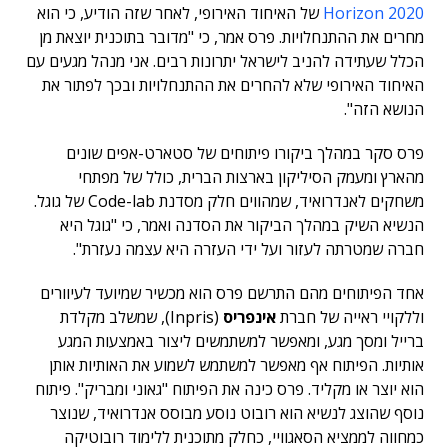
Horizon 2020
של האיחוד האירופי, לאחר שזה הודיע, כי הוא
מחרים את ההתנחלויות. פרס אמר, כי "מדובר בתוכנית יוצאת מן
הכלל שעתידה להניב לישראל יתרונות רבים. אני מנהל מגעים עם
האיחוד האירופי שלא להחרים את ההתנחלויות ובכך לפתור את
הנושא הזה".
פרס סקר במהלך ביקורו פיתוחים של סטארט-אפים שונים
מהארץ ומעמק הסיליקון בארצות הברית, כולל של מפתחי
משחקים לאנדרואיד, שמהווים חלק מסדנת Code-lab של גוגל.
הנשיא השיק במהלך הביקור את הסדנה ואמר, כי "גוגל היא
חברה שמטרתה לעזור ועל ידי העזרה היא עצמה נעזרת".
אחד הפיתוחים מהם התרשם פרס הוא מכשיר שמיועד לעיוורים
וללקויי ראייה של חברת
אינפריס
(Inpris), שמשלב מקלדת
ברייל ומסך מגע, ומאפשר למשתמשים ליצור באמצעות המגע
אותיות. הפיתוח אף מאפשר למשתמש לשמוע את האותיות אותן
הוא יוצר או מקליד. פרס כינה את הפיתוח "גאוני ומבריק". פיתוח
נוסף שהוצג לנשיא הוא רובוט נוסע מבוסס אנדרואיד, שנוצר
כמחווה לממציא הסאגוויי, כחלק מתוכנית ללימוד רובוטיקה