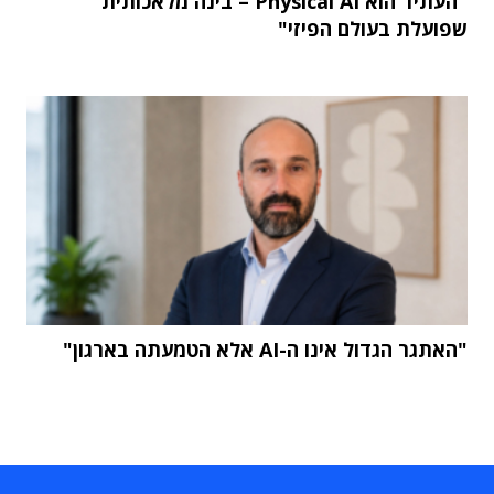
"העתיד הוא Physical AI – בינה מלאכותית
שפועלת בעולם הפיזי"
"האתגר הגדול אינו ה-AI אלא הטמעתה בארגון"