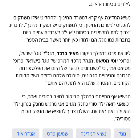
לילדים בכיתות א'-י"ב.
נשיא המדינה אף קרא למשרד החינוך "להחליט אילו משחקים
להכניס למערכת החינוך, כי למשחקים יש תפקיד מחנך". לדבריו,
"צריך לתת לתלמידים בכיתות י"א-י"ב לעבוד שעתיים ביום
בחברות כמו גוגל. הם ילמדו כאן יותר מאשר בבית הספר".
ליוו את פרס במהלך ביקורו
מאיר ברנד
, מנכ"ל גוגל ישראל,
ופרופ'
יוסי מטיאס
, מנהל מרכזי המו"פ של גוגל בישראל. פרופ'
מטיאס אמר, כי "כשנותנים לנוער של היום את הפלטפורמה
הנכונה והגירויים הנכונים, היכולת שלהם גדולה משל הדורות
הקודמים. המטרה שלנו היא לתת להם אותם".
הנשיא אף התייחס במהלך הביקור למצב בסוריה ואמר, כי
"כשאני רואה ילד סורי נחנק מגזים אני מרגיש מחנק בגרון. ילד
הוא ילד ואם זאת אם. העולם צריך להוציא את הנשק הכימי
מסוריה".
גוגל
נשיא המדינה
שמעון פרס
אנדרואיד