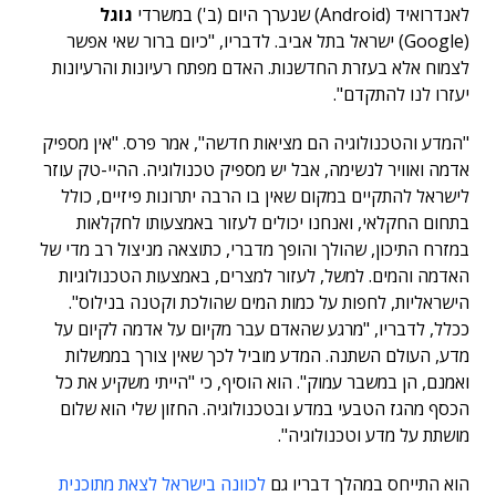
לאנדרואיד (Android) שנערך היום (ב') במשרדי
גוגל
(Google) ישראל בתל אביב. לדבריו, "כיום ברור שאי אפשר
לצמוח אלא בעזרת החדשנות. האדם מפתח רעיונות והרעיונות
יעזרו לנו להתקדם".
"המדע והטכנולוגיה הם מציאות חדשה", אמר פרס. "אין מספיק
אדמה ואוויר לנשימה, אבל יש מספיק טכנולוגיה. ההיי-טק עוזר
לישראל להתקיים במקום שאין בו הרבה יתרונות פיזיים, כולל
בתחום החקלאי, ואנחנו יכולים לעזור באמצעותו לחקלאות
במזרח התיכון, שהולך והופך מדברי, כתוצאה מניצול רב מדי של
האדמה והמים. למשל, לעזור למצרים, באמצעות הטכנולוגיות
הישראליות, לחפות על כמות המים שהולכת וקטנה בנילוס".
ככלל, לדבריו, "מרגע שהאדם עבר מקיום על אדמה לקיום על
מדע, העולם השתנה. המדע מוביל לכך שאין צורך בממשלות
ואמנם, הן במשבר עמוק". הוא הוסיף, כי "הייתי משקיע את כל
הכסף מהגז הטבעי במדע ובטכנולוגיה. החזון שלי הוא שלום
מושתת על מדע וטכנולוגיה".
הוא התייחס במהלך דבריו גם
לכוונה בישראל לצאת מתוכנית