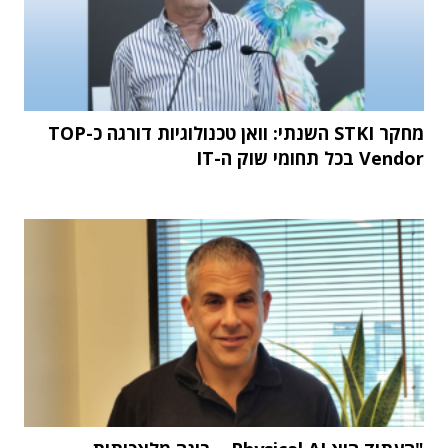
מחקר STKI השנתי: וואן טכנולוגיות דורגה כ-TOP
Vendor בכל תחומי שוק ה-IT