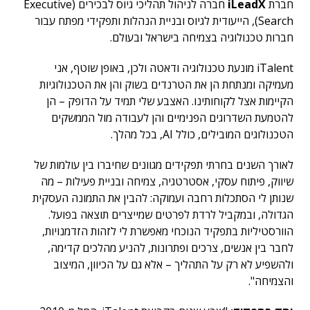
חברת
iLeadX
חברה לניהול תהליכי גיוס לבכירים
(Executive
Search), הייעודית לגיוס ובניית הנהלות ותפקידי מפתח עבור
חברות טכנולוגיה בצמיחה בישראל ובעולם.
iTalent מונעת טכנולוגיה ודאטה ולכן, באופן שוטף, אני
מעמיקה ומנתחת הן את הטרנדים בשוק והן את הטכנולוגיות
הקיימות אצל לקוחותינו. האצבע שלי תמיד על הדופק – הן
להטמעת השדרוגים הפנימיים והן לעבודה מול הממשקים
הטכנולוגים המובילים, כולל AI, בכל מהלך.
לאורך השנים בחרתי תפקידים מגוונים שחיברו בין עולמות של
שיווק, פיתוח עסקי, אסטרטגיה, צמיחה ובניית פעילות – מה
שנותן לי הסתכלות רחבה ועמוקה: להבין את התמונה העסקית
הגדולה, ובמקביל לרדת לפרטים שמייצרים תוצאה בפועל.
הוורסטיליות בתפקיד הנוכחי מאפשרת לי לזהות הזדמנויות,
לחבר בין אנשים, צרכים ופתרונות, להניע מהלכים קדימה,
ולהשפיע לא רק על התהליך – אלא גם על הכיוון, המיצוב
והצמיחה".