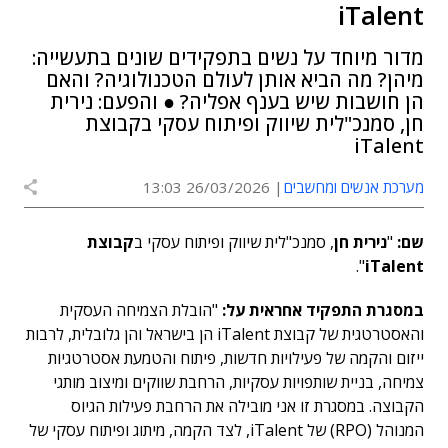
iTalent
מדור מיוחד על נשים בתפקידים שונים בתעשייה:
מיהן? מה הביא אותן לעולם הטכנולוגיה? והאם
הן חושבות שיש בענף אפליה? ● והפעם: נירית
חן, סמנכ"לית שיווק ופיתוח עסקי בקבוצת
iTalent
מערכת אנשים ומחשבים
26/03/2026 13:03
שם:
"
נירית חן
, סמנכ"לית שיווק ופיתוח עסקי ב
קבוצת
".
iTalent
במסגרת התפקיד אחראית על:
"הובלת הצמיחה העסקית
והאסטרטגית של קבוצת iTalent הן בישראל והן גלובלית, לרבות
ייזום והקמה של פעילויות חדשות, פיתוח והטמעת אסטרטגיות
צמיחה, בניית שותפויות עסקיות, הרחבת שווקים ומיצוב מותגי
הקבוצה. במסגרת זו אני מובילה את הרחבת פעילות הגיוס
המנוהל (RPO) של iTalent, לצד הקמה, מיתוג ופיתוח עסקי של