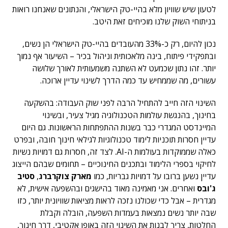
לטעון שיש שוויון מלא בהיי-טק הישראלי, והנתונים שאנחנו רואות
בניתוחי השוק שלנו מוכיחים זאת היטב.
נכון להיום, רק כ-33% מהעובדים בהיי-טק הישראלי הן נשים,
ובתפקידי פיתוח, בינה מלאכותית וניהול בכיר – השיעור אף נמוך
יותר. זהו נתון שכמעט לא השתנה משמעותית לאורך שלושה
עשורים, מה שממחיש עד כמה הדרך לשינוי עדיין ארוכה.
השינוי הזה חייב להתחיל הרבה לפני שוק העבודה: בהשקעה
בחינוך, בהנגשת עולמות הטכנולוגיה מגיל צעיר, ובשינוי
המיינדסט המגדרי כבר בשנות ההתפתחות הראשונות. גם היום
עדיין חסרות תוכניות לימוד טכנולוגיות לגילאי חינוך חובה, ובפרט
כאלה שממוקדות בעולמות ה-AI. לצד זה, חסרות גם דמויות נשיות
לחיקוי בספרי הלימוד ובתכנים החינוכיים – תחומים שבהם הייצוג
עדיין נשען ברובו על דמויות גבריות, כמו
מארק
צוקרברג
,
סטיב
ג'ובס
ואחרים. אני מאמינה מאוד בהישגים ובהשפעה אישית, לא
מגדרית – אבל כדי שכולנו נזכה לראות מציאות שוויונית יותר, כזו
שבה יותר נשים נמצאות בעמדות השפעה, הובלה וקבלת
החלטות, צריך לבנות את השינוי הזה באופן אקטיבי, דרך חינוך,