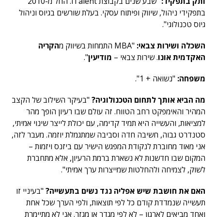
ותק בתפקיד:
"שבע שנים בקבוצת iTalent. החל מ-2010
בתפקידי ניהול, שיווק ופיתוח עסקי. בעלת שורשים בגיוס וניהול
גיוס טכנולוגי".
השכלה ושירות צבאי:
"MBA התמחות בשיווק מ
הקריה
האקדמית אונו
. שירות צבאי –
מודיעין
".
משפחה:
"נשואה + 1".
מה הביא אותך לתחום הטכנולוגיה?
"בעיקר השילוב של הקצב
המהיר והאימפקט רחב הטווח. זה עולם שבו רעיון הופך מהר
למציאות, והעשייה היא תמיד קדימה, עם יכולת לייצר שינוי אמיתי,
סטנדרט גבוה, חשיבה חדה וסביבה שמתגמלת יוזמה. מעבר לזה,
אני מאוד מחוברת לנקודת המפגש הישיר עם ביזנס ויזמות –
המקום שבו חדשנות לא נשארת ברמת הרעיון, אלא מתחברת
לשוק, לצמיחה ולהחלטות שמייצרות ערך אמיתי".
האם את חושבת שיש אפליה נגד נשים בתעשייה?
"בעיניי זו
תעשייה שנמדדת קודם כל לפי תוצאות, ולפי הערך שכל אחת
ואחד מביאים לארגון – לא לפי מגדר או מגזר. אני לא מתיימרת