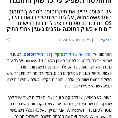
ההחלטה תשפיע על כל שוק התוכנה
אם השופט יחייב את מיקרוסופט להמשיך לתמוך
ב-Windows 10, עלולים משתמשים באנדרואיד,
iOS ותוכנות נוספות להציב לחברות דרישות
דומות ● בשוק התוכנה עוקבים בעניין אחרי התיק
צבי קצבורג
13/08/2025 18:24
הפרסום על
התביעה של
לורנס קליין
נגד
מיקרוסופט
, בטענה
שהיא צריכה להמשיך לתמוך באופן מלא ב-Windows 10 כל עוד
נתח השוק של מערכת ההפעלה המיושנת משמעותי, עורר, די
כצפוי, גל של תגובות בפורומים רבים. מסקירה מהירה מתברר שיש
חלוקה כמעט שווה בין אלה שתומכים בקליין לאלה שחושבים שזו
תביעה שהיא אפילו קנטרנית.
באופן לא מפתיע, יש לחלוקה הזו בין שני הצדדים קשר ישיר לכך
שהכף בין משתמשי מערכת ההפעלה של מיקרוסופט אמנם כבר
נוטה לטובת Windows 11, אבל עדיין, כ-43% מכלל משתמשי
ה-Windows עושים זאת עם הגרסה הישנה. בישראל המצב