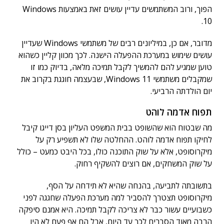
הפוך, ורוב המשתמשים עדיין עושים זאת באמצעות Windows
10.
מדובר, אם כן, במיליונים רבים של משתמשי Windows שעדיין
עושים שימוש במערכת ההפעלה הישנה. לכך מכוון קליין כשהוא
טוען שמגיע להם להמשיך לקבל תמיכה מלאה, בדיוק כמו זו
שמקבלים משתמשי Windows 11, שבעצמה חוגגת בקרוב את
יום הולדתה הרביעי.
תפוח אדמה לוהט
מה שבטוח הוא שהשופט בבית המשפט העליון בסן דייגו קיבל
לחיקו תפוח אדמה לוהט. ההחלטה שלו לא תשפיע רק על
מיקרוסופט, אלא על שוק התוכנה כולו, בכל היבט כמעט – כולל
על שוק המשחקים, אם רוצים להשקיף רחוק.
בתשובתה לתביעה, בהנחה שהיא לא תידחה על הסף,
מיקרוסופט תצטרך להסביר למה מערכת הפעלה שחגגה לפני
כשבועיים עשור כבר לא צריכה לקבל תמיכה. היא אמנם סיפקה
הרבה מאוד הסברים לכך עד היום, אבל הם אף פעם לא היו