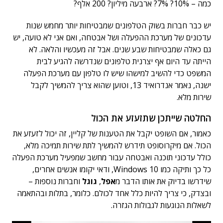
כמה – 10%? 7%? ארבעה מיליון? 200 אלף?
יש כבר חברות בשוק הטלפונים שמבטיחות יותר מחמש שנות
עדכונים של מערכת ההפעלה ושל אבטחה, ואם אני לא טועה, יש
גם כאלה שמבטיחות שבע שנים. אבל זה מעכשיו והלאה. לא
הייתה עד היום אף יצרנית טלפונים שנדרשה להגיע לבית
המשפט כדי להשיב למישהו שיש לו טלפון עם מערכת הפעלה
ישנה, נאמר אנדרואיד 13, וטוען שהוא צריך להמשיך לקבל
שירות מלא.
החלטה שייתכן שתזעזע את הכול
כאמור, אם השופט יקבל את הטענות של קליין, זה יכול לזעזע את
הכול. אם מיקרוסופט תידרש להמשיך לתת שירות תמיכה מלא,
כולל עדכוני תוכנה ואבטחה עבור מחשב שמפעיל מערכת הפעלה
כל כך ותיקה כמו Windows 10, ודאי יקומו אנשים אחרים,
שידרשו בדיוק את אותו הדבר מ
אפל
,
גוגל
וחברות נוספות –
ובצדק, כי צריך להיות כלל אחד לכולם. כלומר, בתלות ובהתאמה
לשאלות הנוגעות לגבולות הגזרה.