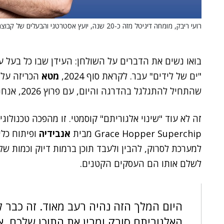
רועי ריבק, מומחה דיגיטל מזה כ-20 שנה, יועץ אסטרטגי והבעלים של קבוצת RIBAK.
בואו נשים את הדברים על השולחן:
העידן שבו כל בעל עסק יכל לש
"ים של לידים" עבר. לקראת סוף 2024,
מטא
שהתחיל להתגלגל בהדרגה והיום, עם פרוץ 2026, אנחנו מרגישים את רעידת האדמה שהוא יצר.
Grace Hopper Superchip מבית
אנבידיה
למערכת לסרוק, להבין ולעבד תוכן ברמות דיוק וכמות של
לשלם אותו הם העסקים הקטנים.
היום המלך הזה נהיה רעב מאוד. זה כבר 
האלגוריתם סורק ומבין את התוכן שלכם. אם