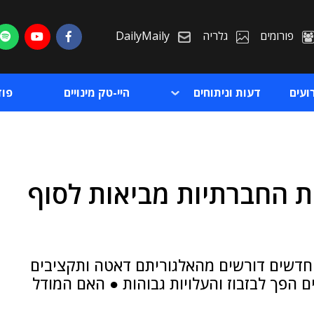
פורומים
גלריה
DailyMaily
ועים
דעות וניתוחים
היי-טק מינויים
פו
 החברתיות מביאות לסוף
ת
ת
החדשים דורשים מהאלגוריתם דאטה ותקציבים
 הפך לבזבוז והעלויות גבוהות ● האם המודל