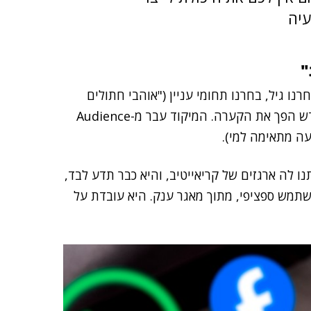
עיה
"
ו גיל, בחרנו תחומי עניין ("אוהבי חתולים
שגרים בחדרה") ושיגרנו מודעה. היום? האלגוריתם החדש הפך את הקערה. המיקוד עבר מ-Audience
 לה ארגזים של קריאייטיב, והיא כבר תדע לבד,
תמש ספציפי, מתוך מאגר ענק. היא עובדת על