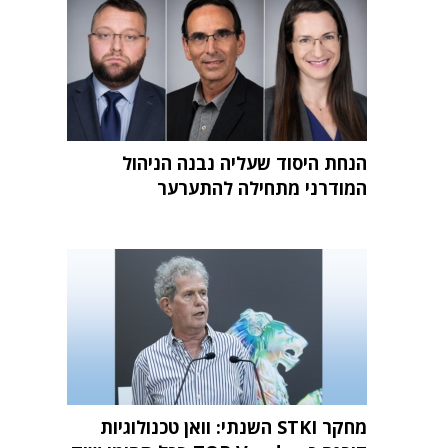
הנחת היסוד שעליה נבנה הניהול
המודרני מתחילה להתערער
מחקר STKI השנתי: וואן טכנולוגיות