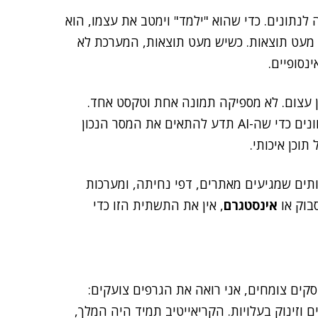
תונים. כדי שהוא "ילמד" וימטב את עצמו, הוא
ש מעט תוצאות. כשיש מעט תוצאות, המערכת לא
נסופיים.
ן עצום. לא מספיקה תמונה אחת וטקסט אחד.
צריך עשרות וריאציות, סרטונים, זוויות שונות ומסרים מגוונים כדי שה-AI תדע להתאים את המסר הנכון
תוכן איכותי.
תים שמגיעים מאתרים, דפי נחיתה, ומערכות
בוק או
אינסטגרם
, אין את התשתית הזו כדי
קים צומחים, אני רואה את הגרפים צועקים:
 וזינוק בעלויות. הקריאייטיב תמיד היה המלך,