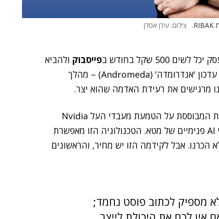
צילום: עידן אסלן
ים 500 שקל בחודש ב
פייסבוק
ולהביא
הכריזה על עדכון 'אנדרומדה' (Andromeda) – מהלך
זה לא עוד "שינוי אלגוריתם" קוסמטי. זו מהפכה טכנולוגית המבוססת על הטמעת מעבדי העל Nvidia
ופיתוח כלי AI פנימיים של מטא. הטכנולוגיה הזו מאפשרת
א הכרנו. אבל לקידמה הזו יש מחיר, והראשונים
לא מספיק לכתוב פוסט נחמד;
 אין לכם את היכולת לייצר