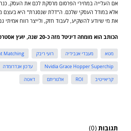
אם העלייה במחירי הפרסום מרסקת לכם את העסק, כנרא
אלא במודל העסקי שלכם. ה"דלת שנסגרת" היא בעצם מס
את מי שיודע להשקיע, לעבוד חזק, ולייצר רווח אמיתי גם
הכותב הוא מומחה דיגיטל מזה כ-20 שנה, יועץ אסטרטגי והבעלים של קבוצת RIBAK
מטא
מעבדי אנבידיה
רועי ריבק
t Matching
Nvidia Grace Hopper Superchip
עדכון אנדרומדה
קריאייטיב
ROI
אלגוריתם
דאטה
תגובות
(0)