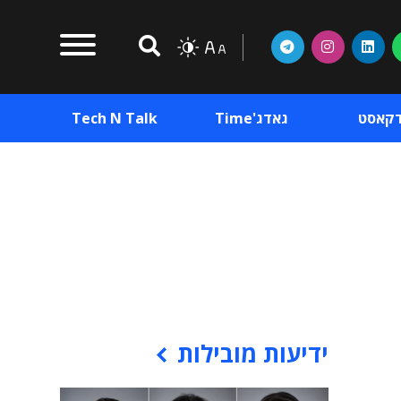
דקאסט
גאדג'Time
Tech N Talk
וכן פרסומי
תוכן פרסומי
וכן פרסומי
ידיעות מובילות