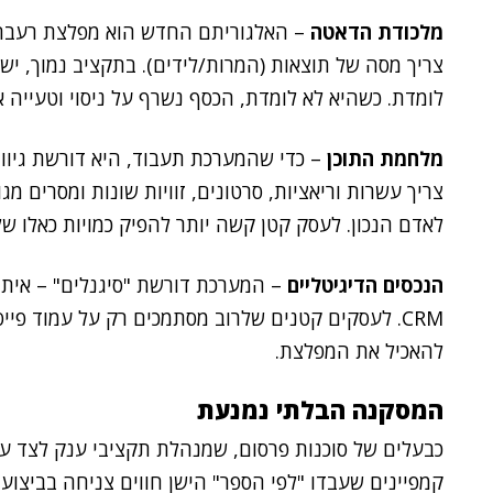
מלכודת הדאטה
– האלגוריתם החדש הוא מפלצת רעבה לנ
צריך מסה של תוצאות (המרות/לידים). בתקציב נמוך, י
לומדת. כשהיא לא לומדת, הכסף נשרף על ניסוי וטעייה אי
מלחמת התוכן
– כדי שהמערכת תעבוד, היא דורשת גיוו
לאדם הנכון. לעסק קטן קשה יותר להפיק כמויות כאלו של 
הנכסים הדיגיטליים
– המערכת דורשת "סיגנלים" – איתו
CRM.
לעסקים קטנים שלרוב מסתמכים רק על עמוד פייס
להאכיל את המפלצת.
המסקנה הבלתי נמנעת
כבעלים של סוכנות פרסום, שמנהלת תקציבי ענק לצד עס
קמפיינים שעבדו "לפי הספר" הישן חווים צניחה בביצועים