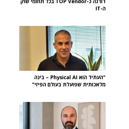
דורגה כ-TOP Vendor בכל תחומי שוק
ה-IT
"העתיד הוא Physical AI – בינה
מלאכותית שפועלת בעולם הפיזי"