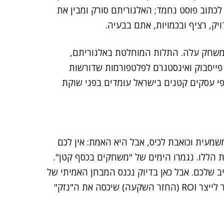
לכתוב פוסט נחמד; האלגוריתם סורק ומבין את
יק, רציף ובכמויות, אתם בבעיה.
משחק עלה. התלות המוחלטת באלגוריתם,
פייסבוק ואינסטגרם לפלטפורמות שדורשות
לפי עסקים קטנים בישראל עומדים בפני שוקת
עית וכואבת לכיס, אבל היא האמת: אין לכם
 הללו. נגמרו הימים של "משחקים בכסף קטן".
 שלכם. אבל כאן בדיוק נכנס המבחן האמיתי של
העסק: עסק איכותי, עם מוצר טוב ומודל עסקי בריא, אמור לייצר ROI (החזר השקעה) שיכסה את ה"נזק"