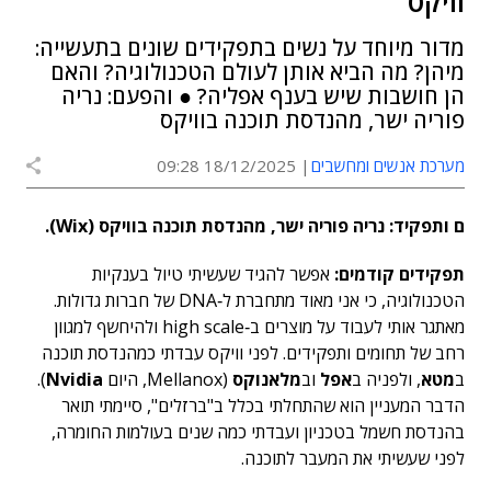
וויקס
מדור מיוחד על נשים בתפקידים שונים בתעשייה:
מיהן? מה הביא אותן לעולם הטכנולוגיה? והאם
הן חושבות שיש בענף אפליה? ● והפעם: נריה
פוריה ישר, מהנדסת תוכנה בוויקס
מערכת אנשים ומחשבים
18/12/2025 09:28
ם ותפקיד: נריה פוריה ישר, מהנדסת תוכנה בוויקס (Wix).
תפקידים קודמים:
אפשר להגיד שעשיתי טיול בענקיות
הטכנולוגיה, כי אני מאוד מתחברת ל‑DNA של חברות גדולות.
מאתגר אותי לעבוד על מוצרים ב‑high scale ולהיחשף למגוון
רחב של תחומים ותפקידים. לפני וויקס עבדתי כמהנדסת תוכנה
ב
מטא
, ולפניה ב
אפל
וב
מלאנוקס
(Mellanox, היום
Nvidia
).
הדבר המעניין הוא שהתחלתי בכלל ב"ברזלים", סיימתי תואר
בהנדסת חשמל בטכניון ועבדתי כמה שנים בעולמות החומרה,
לפני שעשיתי את המעבר לתוכנה.