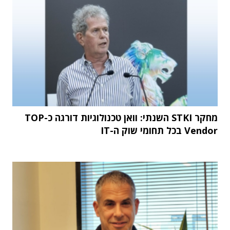
מחקר STKI השנתי: וואן טכנולוגיות דורגה כ-TOP
Vendor בכל תחומי שוק ה-IT