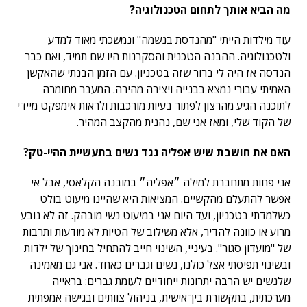
מה הביא אותך לתחום הטכנולוגיה?
עוד מילדות הייתי "מהנדסת בנשמה" ונמשכתי מאוד למדע
ולטכנולוגיה. ההבנה הטכנית והסקרנות היו שם תמיד, ואם כבר
הנדסה אז היה לי ברור שזה בטכניון. עם הזמן הבנתי שהאקשן
האמיתי עבורי נמצא בבנייה ויצירה מהירה. המעבר מחומרה
לתוכנה הגיע מהרצון לפתור בעיות מורכבות ולראות אימפקט מיידי
של הקוד שלי, ומאז אני שם, נהנית מהקצב המהיר.
האם את חושבת שיש אפליה נגד נשים בתעשיית ההיי-טק?
אני פחות מתחברת למילה ״אפליה״ במובנה הקלאסי, אבל אי
אפשר להתעלם מהקשיים. המציאות היא שהיינו מיעוט בולט
כשלמדתי בטכניון, ועד היום אני במיעוט נשי מובהק. זה לא נובע
מרוע או כוונה להדיר, אלא משילוב של הטיות לא מודעות ותרבות
של "מועדון סגור". בעיניי, השינוי חייב להתחיל בחינוך של ילדות
ובשינוי תפיסתי אצל כולנו, נשים וגברים כאחד. אני גם מאמינה
שלנשים יש הרבה יתרונות ייחודיים לעומת גברים: בראייה
מערכתית, בתקשורת בין־אישית, בניהול צוותים ובגישה אמפתית