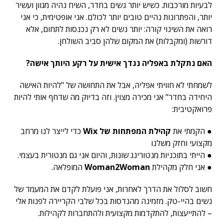
לבעיות מורכבות. כשיש יותר נשים בחדר, השיח נהיה מגוון ועשיר
יותר, והפתרונות נהיים טובים יותר לכולם. אני אופטימית, כי אני
רואה את השינוי קורה: יותר נשים לא רק נכנסות לתחום, אלא
דורשות (ומקבלות) את המקום שלהן סביב השולחן.
האם נתקלת באפליה נגדך אישית על רקע היותך אישה?
לשמחתי לא חוויתי אפליה, אבל את התחושה של "להיות האישה
היחידה בחדר" אני מכירה מצוין. וזה בדיוק מה שדחף אותי להיות
פרואקטיבית:
● הקמתי את
קהילת המפתחות של Wix
כדי לייצר לנו מרחב
מקצועי וחזק משלנו
● הייתי בתוכניות מנטורינג שונות, והיום אני גם מנטורית בעצמי.
● אני חלק מקהילת
Woman2Woman
המופלאה.
חשוב לסלול את הדרך לאחרות, אני פועלת לקדם את המעמד של
נשים בהיי-טק. מזמינה מהנדסות בכל שלבי הקריירה לפנות אלי
– להתייעצות, להתקדמות מקצועית ולהתחברות לקהילות.