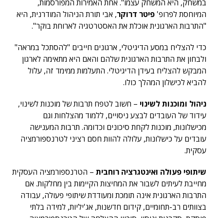
במשחק, היא המשחק עצמו". אחת האמירות המפורסמות,
המיוחסת לפרופ'
פיטר דרוקר
, אבי תורת הניהול המודרנית, היא
"התרבות הארגונית אוכלת את האסטרטגיה לארוחת בוקר".
כדי להצליח במסע הדיגיטלי, ארגונים חייבים "להסתכל במראה"
ולבחון את התרבות הארגונית שלהם והאם היא מתאימה לארגון
המבקש להצליח בעידן הדיגיטלי. התעלמות ממימד זה, עלול
להביא לכישלון המהלך כולו.
ניהול ומוכנות לשינוי
–
חשוב לטפח תרבות של מוכנות לשינוי,
עידוד של העובדים לבצע ניסויים, ללמוד מהצלחות וגם
מכישלונות, מוכנות לקחת סיכונים וכדומה. תרבות המענישה
עובדים על כישלונות, עלולה להוות חסם רציני לטרנספורמציה
עסקית.
שיתופי פעולה ואינטגרציה רוחבית
– הטרנספורמציה העסקית
מחייבת לעיתים לשבור את המחיצות הקיימות בין מחלקות. אם
התרבות הארגונית אינה תומכת ומעודדת שיתופי פעולה, עבודה
בצוותים רב-תחומיים, קידום חדשנות, אג'יליות, למידה בלתי