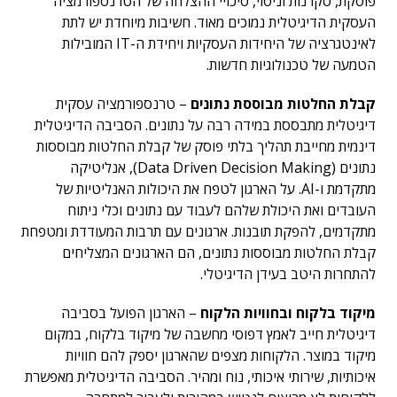
פוסקת, סקרנות וניסוי, סיכויי ההצלחה של הטרנספורמציה
העסקית הדיגיטלית נמוכים מאוד. חשיבות מיוחדת יש לתת
לאינטגרציה של היחידות העסקיות ויחידת ה-IT המובילות
הטמעה של טכנולוגיות חדשות.
קבלת החלטות מבוססת נתונים
–
טרנספורמציה עסקית
דיגיטלית מתבססת במידה רבה על נתונים. הסביבה הדיגיטלית
דינמית מחייבת תהליך בלתי פוסק של קבלת החלטות מבוססות
נתונים (Data Driven Decision Making), אנליטיקה
מתקדמת ו-AI. על הארגון לטפח את היכולות האנליטיות של
העובדים ואת היכולת שלהם לעבוד עם נתונים וכלי ניתוח
מתקדמים, להפקת תובנות. ארגונים עם תרבות המעודדת ומטפחת
קבלת החלטות מבוססות נתונים, הם הארגונים המצליחים
להתחרות היטב בעידן הדיגיטלי.
מיקוד בלקוח ובחוויות הלקוח
–
הארגון הפועל בסביבה
דיגיטלית חייב לאמץ דפוסי מחשבה של מיקוד בלקוח, במקום
מיקוד במוצר. הלקוחות מצפים שהארגון יספק להם חוויות
איכותיות, שירותי איכותי, נוח ומהיר. הסביבה הדיגיטלית מאפשרת