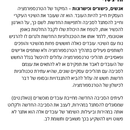
אנשים, כישורים וכישרונות
–
המיקוד של הטרנספורמציה
העסקית חייב להיות העובד. הוא זה שעובר את השינוי העיקרי
וחייב להסתגל לסביבה ולתפישות החדשות. לשם כך, על הארגון
להכשיר אותו, לטפח את היכולת שלו לקבל החלטות באופן
אוטונומי, ללמד אותו את הטכנולוגיות החדשות ולגרום לו להרגיש
נוח עם השינוי. עובדים כאלה חוששים פחות מהשינוי והופכים
לשותפים פעילים בתהליך הטרנספורמציה ולא שותפים אדישים
ופאסיביים. תהליכי טרנספורמציה עלולים להיכשל בגלל החשש
של העובדים לאבד את תפקידם או לא להתאים את עצמם
לסביבה עם תהליכים עסקיים שונים, שהיא עתירת טכנולוגיות
חדשות. חשש זה עלול להביא להתנגדויות ובסופו של דבר
לכישלון של הטרנספורמציה.
לעיתים הסביבה החדשה מחייבת עובדים מוכשרים (טאלנטים)
שמסוגלים להסתגל במהירות, לעצב את הסביבה החדשה ולקלוט
אותה במהירות וביעילות. השימור של עובדים אלה הוא אתגר לא
פשוט ויש להשקיע בכך משאבים ותשומת לב.