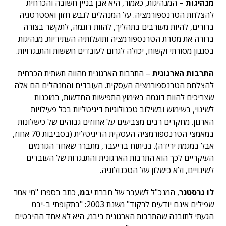
מנהיגות
–
המנהיגות, כאמור, היא אבן בניין חשובה והכרחית
להצלחת הטרנספורמציה. על המנהלים לגבש חזון ואסטרטגיה
ברורים, להיות מעורבים בתהליך, להוות דוגמה, לתקשר בצורה
ברורה את מטרת הטרנספורמציה ותועלותיה העתידיות. מנהיגות
בסגנון מסורתי וקשוח, יכולה לגרום לעובדים חששות והתנגדויות.
התרבות הארגונית
–
התרבות הארגונית מהווה תשתית הכרחית
להצלחת הטרנספורמציה העסקית. העובדים והמנהלים הם אלה
שצריכים להוות דוגמה באימוץ התפישות החדשות, במוכנות
לשינוי, בשימוש ובשילוב טכנולוגיות דיגיטליות בכל פעילויות
הארגון. מחקרים רבים מצביעים על אחוזים גבוהים של כישלונות
במאמצי הטרנספורמציה העסקית הדיגיטלית (בסביבות 70 אחוז,
אבל במגמת ירידה). בניתוח בדיעבד, מתברר שאחד הגורמים
העיקריים לכך הוא התרבות הארגונית והתנגדות של העובדים
לשינויים, ולא כישלון של הטכנולוגיה.
לו גרסטנר
, המנכ"ל לשעבר של חברת
יבמ
, כתב בספרו "מי אמר
שפילים אינם יודעים לרקוד" משנת 2003: "בתקופתי ב-יבמ
הגעתי לתובנה שהתרבות הארגונית ביבמ, היא לא אחד ההיבטים