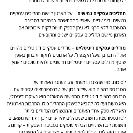
ללקוחות לא מרוצים לנטוש במהירות ולעבור למתחרה.
תהליכים עסקיים גמישים
–
על הארגון ליישם תהליכים עסקיים
גמישים ודיגיטליים, שאפשר להתאימם במהירות לסביבה
המשתנה ללא הרף. לא ניתן לספק חוויות לקוח איכותיות אם
הארגון מיישם תהליכים עסקיים ישנים ומקובעים.
מודלים עסקיים דיגיטליים
–
מודלים עסקיים דיגיטליים מהווים
את "הדובדבן שעל הקצפת". על ארגונים לחקור ולבחון באופן
שוטף מודלים עסקיים דיגיטליים חדשניים ולהיות מוכנים לאמץ
אותם.
לסיכום, כפי שהצגנו במאמר זה, האתגר האמיתי של
הטרנספורמציה הוא שילוב נכון של טרנספורמציה עסקית עם
טרנספורמציה דיגיטלית. התפישה שהאתגר הוא בעיקרו דיגיטלי,
היא טעות ועלולה להביא לכישלון התהליך כולו. התרבות הארגונית
היא ללא ספק אחד האתגרים והמכשולים הגדולים ביותר
לטרנספורמציה. חשוב שמנהלים יהיו ערים לכך ויקדישו משאבים
ותשומת לב. השינויים הבלתי פוסקים בסביבה העסקית – קורונה,
אתגרי האקלים, הגלובליזציה ועוד – מצביעים על החשיבות