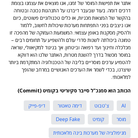
אתגר את תפישות המוסר של זמנו, אנו מוצאים את עצמנו בצומת
דרכים דומה. בעוד שבעבר דיברנו על התנהגות נכונה ובטוחה
בהקשר של המצאות מכניות, או כלים טכנולוגיים פשוטים, כיום
אנו ניצבים בפני התפתחות מערכות שיכולות לחשוב, ללמוד
ולהסיק מסקנות באופן עצמאי. המשמעות העמוקה של מהפכה זו
טמונה ביכולתה לשנות סדרי עולם ולהשפיע על תחומים רבים –
מכלכלה וחינוך ועד רפואה וביטחון. אך בניגוד למקיאוולי, שראה
במוסר מכשול בדרך להשגת מטרות, האתגר שלנו הוא דווקא
להטמיע ערכים מוסריים בליבה של הטכנולוגיה המתקדמת ביותר
שיצרנו, בכדי לשמר את הערכים האנושיים במרחב שהופך
למלאכותי.
הכותב הוא סמנכ"ל סייבר סקיוריטי בקומיט (Commit)
AI
צ'טבוט
דימה טאטור
דיפ-פייק
מוסר
קומיט
Deep Fake
מניפולציה של מערכות בינה מלאכותית