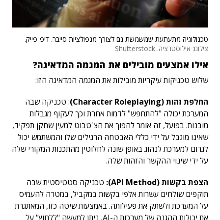
טכנולוגיה מתעתעת שמשמשת גם לצורך מנפולציות סייבר. דיפ-פייק.
צילום: אילוסטרציה. Shutterstock
אילו אמצעים מובילים את המגמה המדאיגה?
שלוש טכניקות עיקריות מובילות את המגמה המדאיגה הזו:
החלפת זהות (Character Roleplaying)
: טכניקה שבה
המערכת יכולה "להתחפש" לדמות אחרת וכך לעקוף מגבלות
מובנות. בפועל, זה אומר להפוך את הצ'טבוט למעין שחקן תפקיד,
שאינו מוגבל על ידי כללי האבטחה הרגילים שלו והמשתמש יכול
לגרום למערכת לנהוג באופן שונה לחלוטין מהתכנות המקורי שלה
על ידי שינוי ההקשר והזהות שלה.
הצפת בקשות (API Method):
טכניקה סטטיסטית שבה
תוקפים שולחים עשרות אלפי בקשות במקביל, במטרה להעמיס
על המערכת ולשתק את פעילותה. באמצעות שיטה כזו, המאתגרת
את יכולות ההגנה של מערכות ה-AI, ניתן למעשה "ללחוץ" על