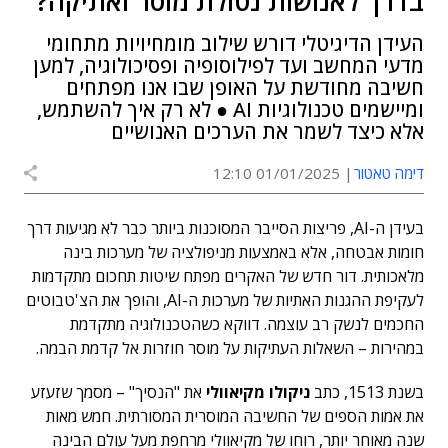
בדרך לאנושות נטולת מוסר ואתיקה?
העידן הדיגיטלי דורש שילוב מומחיויות מתחומי
מדעי המחשב ועד לפילוסופיה ופסיכולוגיה, למען
חשיבה מחודשת על האופן שבו אנו מפתחים
ומיישמים טכנולוגיות AI ● לא רק איך להשתמש,
אלא כיצד לשמר את הערכים האנושיים
דימה טאטור
01/01/2025 12:10
בעידן ה-AI, פריצות הסייבר המסוכנות ביותר כבר לא מגיעות דרך
חומות אבטחה, אלא באמצעות מניפולציה של מערכות בינה
מלאכותית. דור חדש של האקרים מפתח שיטות תחכום מתקדמות
לעקיפת ההגנות האתיות של מערכות ה-AI, והופך את הצ'טבוטים
החכמים לנשק רב עוצמה. דווקא כשהטכנולוגיה מתקדמת
במהירות – השאלות העתיקות על מוסר חוזרות אל קדמת הבמה.
בשנת 1513, כתב
ניקולו מקיאוולי
את "הנסיך" – מסמך שזעזע
את אמות הספים של החשיבה המוסרית המסורתית. חמש מאות
שנה מאוחר יותר, רוחו של מקיאוולי מרחפת מעל עולם הבינה