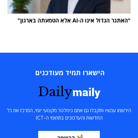
"האתגר הגדול אינו ה-AI אלא הטמעתה בארגון"
הישארו תמיד מעודכנים
Daily
maily
הירשמו עכשיו ותקבלו גם אתם ניוזלטר מקצועי יומי, המרכז את כל
החדשות והעדכונים בתחומי ה-ICT