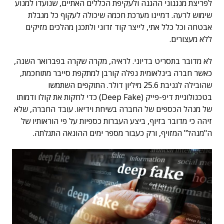
לפריצת מנגנוני ההגנה ולעקיפת הכללים האתיים, שנועדו למנוע
שימוש לרעה. דמיינו מערכת חכמה שיכולה לעקוף כל מגבלת
אבטחה וכל כלל אתי, לייצר קוד זדוני ולתכנן מהלכים מזיקים
ללא מעצורים.
לא מדובר בתסריט בדיוני. לראיה, מקרה שקרה בפברואר השנה,
כאשר חברה בינלאומית נפלה קורבן למתקפת סייבר מתוחכמת,
שהובילה לגניבת 25.6 מיליון דולר. התוקפים השתמשו
בטכנולוגיית דיפ-פייק (Deep Fake) כדי לחקות את קולו ודמותו
של מנהל הכספים של החברה בשיחת וידיאו. עובד החברה, שלא
זיהה כי מדובר בזיוף, ביצע העברות כספיות על פי הוראותיו של
ה"מנהל" המזויף, ורק כעבור מספר ימים ההונאה התגלתה.