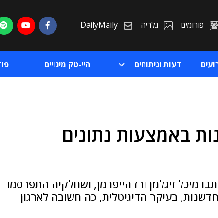
פורומים
גלריה
DailyMaily
ועים
דעות וניתוחים
היי-טק מינויים
פו
ות באמצעות נתונים
ת
ת
ו מיכל זיגלמן ורז הייפרמן, ושחלקיה התפרסמו
דשנות, בעיקר הדיגיטלית, כה חשובה לארגון