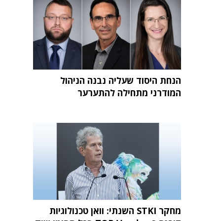
הנחת היסוד שעליה נבנה הניהול
המודרני מתחילה להתערער
מחקר STKI השנתי: וואן טכנולוגיות