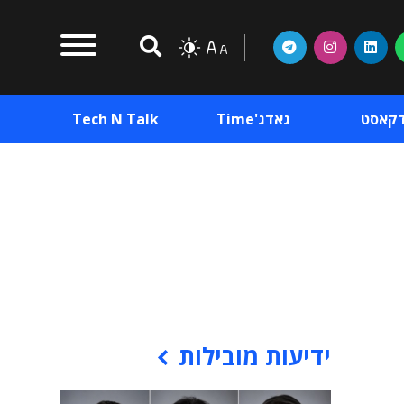
דקאסט
גאדג'Time
Tech N Talk
וכן פרסומי
תוכן פרסומי
וכן פרסומי
ידיעות מובילות