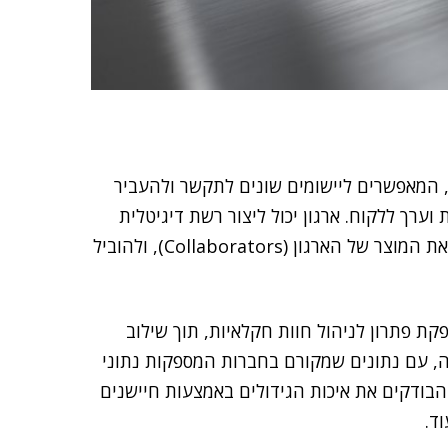
טכנולוגיות הדיגיטליות, ובמיוחד ממשקי התכנות APIs, המאפשרים ליישומים שונים לתקשר ולהעביר
ערך ללקוח. ארגון יכול ליצור רשת דיגיטלית
ענפה של שותפים עסקיים מתחומים שונים, המשלימים את המוצר של הארגון (Collaborators), ולהוביל
John ) מספקת פתרון לניהול חוות חקלאיות, תוך שילוב
, עם נתונים שמקורם בחברות המספקות נתוני
 הבודקים את איכות הגידולים באמצעות חיישנים
ד.