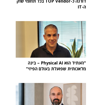
דורגה כ-TOP Vendor בכל תחומי שוק
ה-IT
"העתיד הוא Physical AI – בינה
מלאכותית שפועלת בעולם הפיזי"