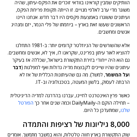
הוותיקים שמבין קוראינו בוודאי זוכרים את הפקס-עיתון, שהיה
משוגר מדי ערב לאלפי מנויים. זו הייתה תקופת פריחת הפקס,
ועיתונים ששוגרו באמצעות פקסים היו דבר חדש. אנחנו היינו
הראשונים שעשו זאת בארץ – ביוזמתו של פלי הנמר, יזם ומנהיג
אנשים ומחשבים.
אלא שהשורשים של הניוזלטר קדומים יותר: ב-1981 התחלנו
להוציא לאור עיתון בפרינט, שקראנו לו, איך לא, אנשים ומחשבים.
גם הוא היה ייחודי בזירת התקשורת בישראל, שכללה אז בעיקר
עיתונים שהיו שייכים לקבוצות מדיה גדולות ואף למפלגות (
דבר
ו
על המשמר
, למשל). מה גם שהעיתונות הכללית של אז לא
הרבתה לעסוק, בלשון המעטה, בטכנולוגיה וב-IT.
כאשר פרץ האינטרנט לחיינו, עברנו בהדרגה למדיה הדיגיטלית
– תחילה הוקם ה-DailyMaily וכמה שנים אחר כך
הפורטל
שלנו
, שמתעדכן כל היום.
8,000 גיליונות של רציפות והתמדה
שוק התקשורת בארץ חווה טלטלות, והוא במשבר מתמשך. אומרים