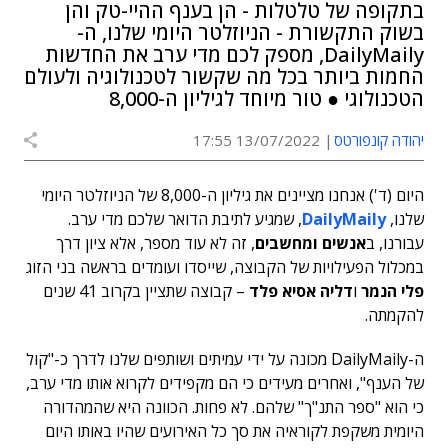
בתקופה של טלטלות - הן בענף ההיי-טק והן
בשוק התקשורת - הניוזלטר היומי שלנו, ה-
DailyMaily, מספק לכם מדי ערב את החדשות
החמות ביותר בכל מה שקשור לטכנולוגיה ולעולם
הטכנולוגי ● טור מיוחד לגיליון ה-8,000
יהודה קונפורטס
13/07/2022 17:55
היום (ד') אנחנו מציינים את גיליון ה-8,000 של הניוזלטר היומי
שלנו,
DailyMaily
, שמגיע לתיבת הדואר שלכם מדי ערב.
עבורנו, ב
אנשים ומחשבים
, זה לא עוד מספר, אלא ציון דרך
במכלול הפעילויות של הקבוצה, שייסדו ועומדים בראשה בני הזוג
פלי הנמר
ו
דליה אסיא פלד
– קבוצה שתציין בקרוב 41 שנים
להקמתה.
ה-DailyMaily מכונה על ידי עמיתים ושותפים שלנו לדרך כ-"קול
של הענף", ואחרים מעידים כי הם מקפידים לקרוא אותו מדי ערב,
כי הוא "ספר התנ"ך" שלהם. לא פחות. הכוונה היא שהמהדורה
היומית משקפת לקוראיה את סך כל האירועים שהיו באותו היום