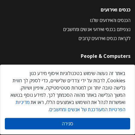
כנסים ואירועים
הכנסים והאירועים שלנו
נצפיתם בכנסי ואירועי אנשים ומחשבים
לקראת כנסים ואירועים קרובים
People & Computers
About Us
באתר זה נעשה שימוש בטכנולוגיות איסוף מידע כגון
Privacy Policy
Cookies, לרבות על ידי צדדים שלישיים, כדי לספק לך חווית
Contact Us
גלישה טובה יותר וכן למטרות סטטיסטיקה, איפיון ושיווק.
Our Events
המשך הגלישה באתר מהווה הסכמתך לכך. למידע נוסף בנושא
ואפשרות לנהל את השימוש באמצעים הללו, ראו את
מדיניות
הפרטיות המעודכנת של אנשים ומחשבים
.
אנשים ומחשבים © 2026 – כל הזכויות שמורות
סגירה
Created by