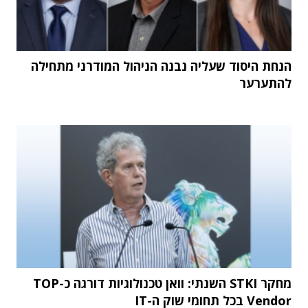
הנחת היסוד שעליה נבנה הניהול המודרני מתחילה
להתערער
מחקר STKI השנתי: וואן טכנולוגיות דורגה כ-TOP
Vendor בכל תחומי שוק ה-IT