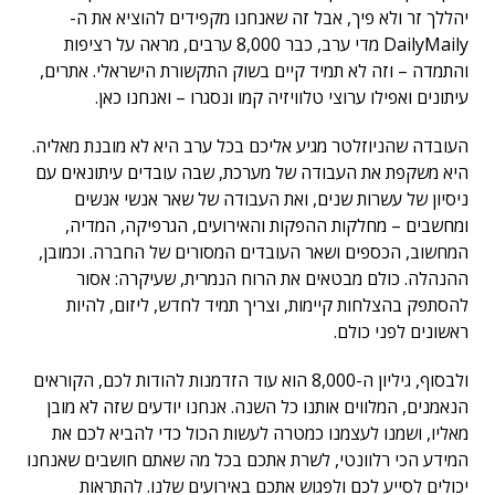
יהללך זר ולא פיך, אבל זה שאנחנו מקפידים להוציא את ה-
DailyMaily מדי ערב, כבר 8,000 ערבים, מראה על רציפות
והתמדה – וזה לא תמיד קיים בשוק התקשורת הישראלי. אתרים,
עיתונים ואפילו ערוצי טלוויזיה קמו ונסגרו – ואנחנו כאן.
העובדה שהניוזלטר מגיע אליכם בכל ערב היא לא מובנת מאליה.
היא משקפת את העבודה של מערכת, שבה עובדים עיתונאים עם
ניסיון של עשרות שנים, ואת העבודה של שאר אנשי אנשים
ומחשבים – מחלקות ההפקות והאירועים, הגרפיקה, המדיה,
המחשוב, הכספים ושאר העובדים המסורים של החברה. וכמובן,
ההנהלה. כולם מבטאים את הרוח הנמרית, שעיקרה: אסור
להסתפק בהצלחות קיימות, וצריך תמיד לחדש, ליזום, להיות
ראשונים לפני כולם.
ולבסוף, גיליון ה-8,000 הוא עוד הזדמנות להודות לכם, הקוראים
הנאמנים, המלווים אותנו כל השנה. אנחנו יודעים שזה לא מובן
מאליו, ושמנו לעצמנו כמטרה לעשות הכול כדי להביא לכם את
המידע הכי רלוונטי, לשרת אתכם בכל מה שאתם חושבים שאנחנו
יכולים לסייע לכם ולפגוש אתכם באירועים שלנו. להתראות