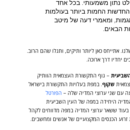
 של ה-DailyMaily זה בהחלט נתון משמעותי. בכל אחד
ם את החדשות החמות ביותר בעולמות
חויות ומגמות, ומאמרי דעה של מיטב
ת הבאים.
 בחברה שלנו. אתייחס כאן ליותר ותיקים, ותגלו שהם הרוב.
ם יחדיו דרך ארוכה.
השביעית
– גוף התקשורת העצמאית הוותיק
עצמאית
שקוף
. במפת בעלויות התקשורת בישראל
ה עם שני ערוצי המדיה שלה –
הפורטל
אנשים ומחשבים היא המדיה היחידה במפה של העין השביעית
 בעוד ששאר ערוצי המדיה במפה מדווחים לקהל
 זרוע הכנסים המקצועיים של אנשים ומחשבים.