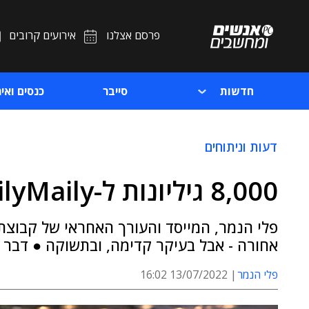
פרסם אצלנו
אירועים קרובים
חדשות
סייבר
כנסים ואיר
דעות וניתוחים
8,000 גיליונות ל-DailyMaily – והיד עוד נטויה
פלי הנמר, המייסד והעורך האחראי של קבוצת
אחורה - אבל בעיקר קדימה, ובתשוקה ● דבר ה
פלי הנמר
13/07/2022 16:02