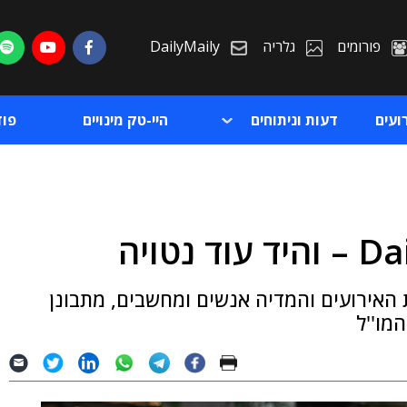
פורומים
גלריה
DailyMaily
ועים
דעות וניתוחים
היי-טק מינויים
פו
ת
 האירועים והמדיה אנשים ומחשבים, מתבונן
ת
מו''ל