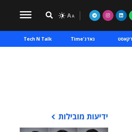
דקאסט
גאדג'Time
Tech N Talk
וכן פרסומי
תוכן פרסומי
וכן פרסומי
ידיעות מובילות