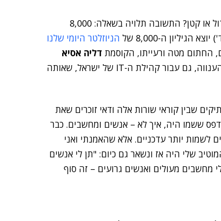
מה אומר לכם המספר 8,000? האם בעיניכם זה מספר גדול או קטן? התשובה תלויה בשאלה: 8,000
הגיליון ה-8,000 של
הניוזלטר היומי שלנו
ים, החתום מטה ורעייתו, הקוסמת
דליה אסיא
– ובמלוא הענווה, גם עבור קהילת ה-IT של ישראל, שאותה
תיקים שבין קוראי שורות אלה ודאי זוכרים שאת
פס ששמו היה, איך לא – אנשים ומחשבים. כבר
ם לשמות יותר עדכניים. אלא שהאמנתי ואני
טיב שלי היה אז ונשאר גם כיום: "תן לי אנשים
 מחשבים מעולים ואנשים גרועים – זה סוף