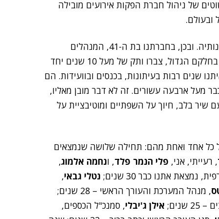
טים של ניהול חברת הפקות אירועים מובילה
 ובעולם.
המבחן המרכזי של כל משפחה היא הלכידות של בניה ובנותיה. ובכן, בחברתנו בת ה-41, המנהלים
הבכירים פועלים בה כ-25-30 שנים. הצעירים – גם הם, בחלקם הגדול, צברו ותק של מעל 10 שנים יחד
נו שנים רבות בעיתונות, בכנסים ובוועידות. הם
ר מעל ארבעה עשורים. זה לא דבר מובן מאליו,
ם שיר בלב, חיוך על השפתיים ומוטיבציית על
ל כל אחד ואחת מהם: תחילה שלושה שנמצאים
, רעייתי, אני,
פלי הנמר פלד
, ו
נחמה אלמוג
,
, נמצאת אתנו כבר 30 שנים;
נטלי גבאי
,
ס
, מנהל המערכת והעורך הראשי – 28 שנים;
שנים;
אילן ג'יבלי
, סמנכ"ל הכספים,