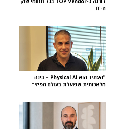
דורגה כ-TOP Vendor בכל תחומי שוק
ה-IT
"העתיד הוא Physical AI – בינה
מלאכותית שפועלת בעולם הפיזי"