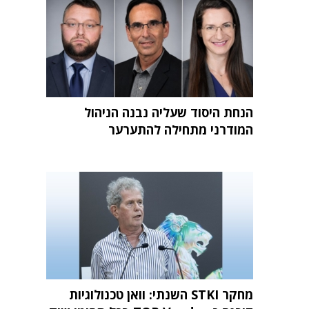
הנחת היסוד שעליה נבנה הניהול
המודרני מתחילה להתערער
מחקר STKI השנתי: וואן טכנולוגיות