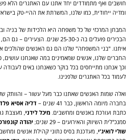
חושבים ואף מתמודדים יחד אתנו עם האתגרים הלא פשו
ומדיה ייחודית, כמו שלנו, המשרתת את ההיי-טק בישראל
איתנו. "בני המשפחה" שלנו הם גם האנשים שהולכים אית
החברים שלנו, אנשים שמאמינים במה שאנחנו עושים, כב
וכך אנחנו מתייחסים בכל בוקר כשאנחנו באים לעבודה ע
לעמוד בכל האתגרים שלפנינו.
ואלה שמות האנשים שאתנו כבר מעל עשור – והוותק ש
בחברה מיומה הראשון, כבר 41 שנים –
דליה אסיא פלד
כתבת ועורכת באנשים ומחשבים.
מיכל לידני
, מעצבת גרפית
סמנכ"לית השיווק והאירועים – 29 שנים;
יהודה קונפורט
שולי לואיג'י
, מעדכנת בסיס נתוני קהילת אנשים ומחשבים – 25 