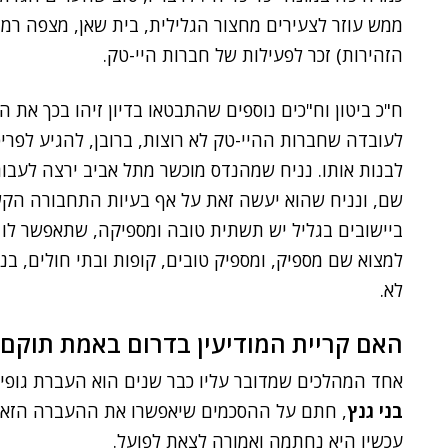
ממש עוזר לצעירים מחצור הגלילית, בית שאן, מצפה רמון
הזהירות) זכר לפעילות של חברות היי-טק.
ח"כ ביטון וח"כים נוספים שהתבטאו בדיון זיהו בכך את 
לעובדה שחברות ההיי-טק לא רוצות, ברובן, להגיע לפרי
לבנות אותו. נניח שמהנדס מוכשר מתל אביב ירצה לעבור
שם, ונניח שהוא יעשה זאת על אף בעיות התחבורה הקש
ביישובים בגליל יש תשתית טובה ומספיקה, שתאפשר לו 
למצוא שם מספיק, ומספיק טובים, קופות ובתי חולים, בנק
לא.
האם קריית המודיעין בדרום באמת תוקם?
אחד המהלכים שמדובר עליו כבר שנים הוא העברת גופי ה
בני גנץ
, חתם על ההסכמים שיאפשרו את ההעברה הזאת. 
עכשיו היא נחתמה ואמורה לצאת לפועל.