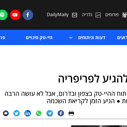
פורומים
גלריה
DailyMaily
ועים
דעות וניתוחים
היי-טק מינויים
פו
הגיע לפריפריה
ת
ח ההיי-טק בצפון ובדרום, אבל לא עושה הרבה
ת
ת ● הגיע הזמן לקריאת השכמה