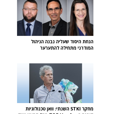
הנחת היסוד שעליה נבנה הניהול
המודרני מתחילה להתערער
מחקר STKI השנתי: וואן טכנולוגיות