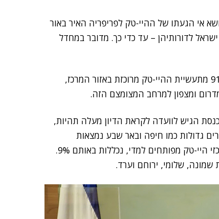
א אי הגעתו של ההיי-טק לפריפריה האיר באור
ראל לדורותיהן – עד כדי כך. מדובר במחדל
הנתונים שהוצגו בדיון מקוממים, אם כי לא מפתיעים: 91% מתעשיית ההיי-טק מרוכזת באזור המרכז,
סת הגיש לוועדה לקראת הדיון מעלה תהיות,
ים גדולות כמו חיפה ובאר שבע נמצאות
בפריפריה. רוצה לומר ששתי הערים האלה, שיש בהן מרכזי היי-טק מפותחים למדי, נכללות באותם 9%.
שמונה, שלומי, ירוחם וערד.