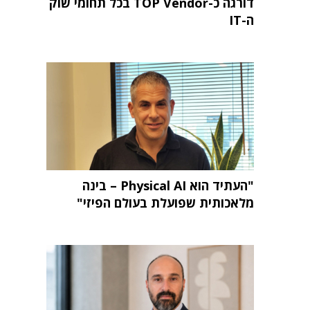
דורגה כ-TOP Vendor בכל תחומי שוק
ה-IT
"העתיד הוא Physical AI – בינה
מלאכותית שפועלת בעולם הפיזי"