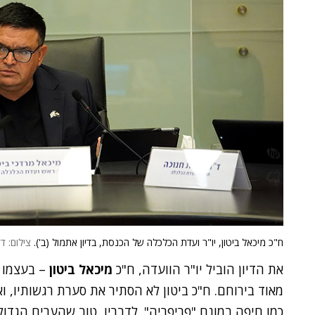
ח"כ מיכאל ביטון, יו"ר ועדת הכלכלה של הכנסת, בדיון אתמול (ב').
צילום: ד
את הדיון הוביל יו"ר הוועדה, ח"כ
מיכאל ביטון
– בעצמו ת
מאוד בירוחם. ח"כ ביטון לא הסתיר את סערת רגשותיו, 
כמו חיפה במונח "פריפריה". לדבריו, טוב שהערים הגדול