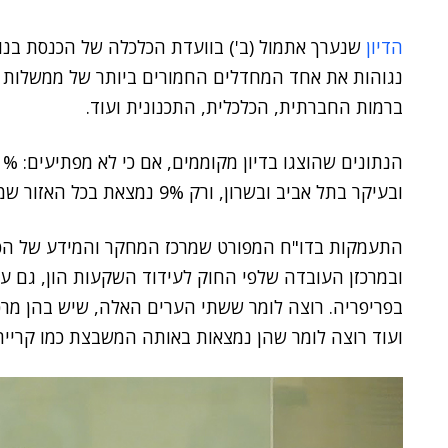
הדיון
שנערך אתמול (ב') בוועדת הכלכלה של הכנסת בנוש
נגוהות את אחד המחדלים החמורים ביותר של ממשלות יש
ברמות החברתית, הכלכלית, התכנונית ועוד.
ובעיקר בתל אביב ובשרון, ורק 9% נמצאת בכל האזור שמדרום ומצפון למרחב המצומצם הזה.
התעמקות בדו"ח המפורט שמרכז המחקר והמידע של הכנ
ובמרכזן העובדה שלפי החוק לעידוד השקעות הון, גם ער
ועוד רוצה לומר שהן נמצאות באותה המשבצת כמו קריית 