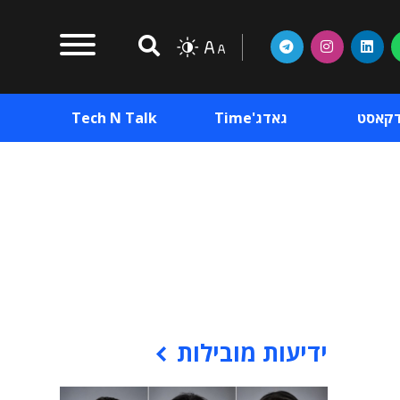
דקאסט
גאדג'Time
Tech N Talk
וכן פרסומי
תוכן פרסומי
וכן פרסומי
ידיעות מובילות