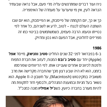
ניוז ועוד דברים שמתרגשים עליה מדי פעם, אבל נראה שבעתיד
הנראה לעין, אין מי שיערער על מעמדה של האימפריה.
כך או כך, יום הקמתה של פייסבוק, או הפייסבוק, הוא יום שבו
השתנה העולם לנצח – לטוב, לרע או לשניהם, כל אחד לפי
נטייתו וטעמו. הרבה פעמים, כשמשתמשים בביטוי כמו זה
מפריזים לחלוטין, אבל הפעם הוא נכון ומדויק.
1986
ב-6 בפברואר לפני 32 שנים החליט
סטיב ווזניאק
, מייסד
אפל
(Apple) יחד עם
סטיב ג'ובס
המנוח, לעזוב את חברת התפוח
ולפנות לכיוונים אחרים שעניינו אותו. לפי הדיווחים שפורסמו
בזמנו, הוא לא היה שבע רצון מכך שהחברה מקדישה את מרב
משאביה במקינטוש (Macintosh), על חשבון ה-Apple II. הוא
נשאר בעל מניות ובמועצת המנהלים, ולבסוף חזר לתקופת מה
להיות מעורב בחברה כיועץ, כש
ג'יל אמיליו
מונה כמנכ"ל.