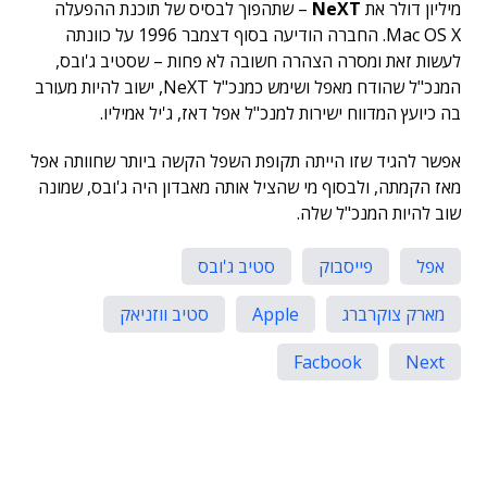
מיליון דולר את
NeXT
– שתהפוך לבסיס של תוכנת ההפעלה
Mac OS X. החברה הודיעה בסוף דצמבר 1996 על כוונתה
לעשות זאת ומסרה הצהרה חשובה לא פחות – שסטיב ג'ובס,
המנכ"ל שהודח מאפל ושימש כמנכ"ל NeXT, ישוב להיות מעורב
בה כיועץ המדווח ישירות למנכ"ל אפל דאז, ג'יל אמיליו.
אפשר להגיד שזו הייתה תקופת השפל הקשה ביותר שחוותה אפל
מאז הקמתה, ולבסוף מי שהציל אותה מאבדון היה ג'ובס, שמונה
שוב להיות המנכ"ל שלה.
אפל
פייסבוק
סטיב ג'ובס
מארק צוקרברג
Apple
סטיב ווזניאק
Facbook
Next