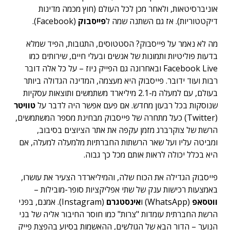
אוניברסיטאות, ולאחר מכן לכל העולם (חוץ מכמה מדינות
דיקטטוריות). אז גם השתנה שמה ל
פייסבוק
(Facebook).
מה לא נאמר על פייסבוק? הסטטוסים, התגובות, הפיד שמלא
בדעות פוליטיות ותמונות של אנשים ובעלי חיים, שירותים כמו
Facebook Live ובאחרונה גם הפייק ניוז – על כל אלה דובר
רבות ועוד ידובר. פייסבוק היא מעצמה, המדינה הגדולה ביותר
בעולם, עם למעלה מ-2.1 מיליארד משתמשים ותוצאות עסקיות
שנוסקות בכל רבעון מחדש. אם פעם אפשר היה לדבר על
טוויטר
(Twitter) כעל מתחרה של פייסבוק מבחינת מספר המשתמשים,
הרשת של צוקרברג מזמן עקפה את אתר הציוצים בסיבוב,
ומביטה עליו ועל שאר הרשתות החברתיות מלמעלה למעלה, אם
היא בכלל יכולה לראות אותם מכל כך גבוה.
פייסבוק הגדילה את הכוח שלה, והמיליארדר הצעיר את עושרו,
באמצעות רכישות ענק של שתי אפליקציות סופר-מובילות –
ווטסאפ
(WhatsApp) ו
אינסטגרם
(Instagram). אמנם, בפני
הרשת החברתית עומדות "צרות" כמו חוסר החיבור אליה של בני
הנוער – הדור הבא של הגולשים, ההאשמות בסיוע בהפצת פייק