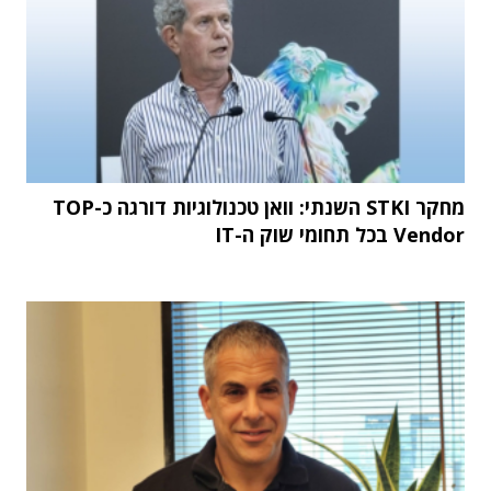
מחקר STKI השנתי: וואן טכנולוגיות דורגה כ-TOP
Vendor בכל תחומי שוק ה-IT