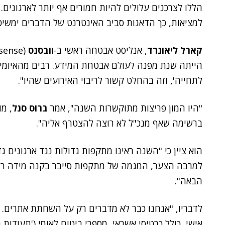
הללו לצרכנים עלולים להיות חמורים אף יותר לארגונים.
למציאות, כך הדאגות סביב האינטרנט של הדברים ימשיכו
קארל ליאונרד
, אנליסט אבטחה ראשי ב-
וובסנס
(Websense) /
הייתה שנת מפנה לעולם אבטחת המידע. רבים מהאיומי
לתחייה', וזה בהחלט קשור לריבוי האירועים שהיו".
"היו המון פריצות מתוקשרות השנה", אמר
ברוס סנל
, מ
ברשימה שאף מנכ"ל לא רוצה להצטרף אליה".
הוא ציין כי "השנה ראינו מתקפות גדולות נגד ארגונים 
למרבה הצער, המגמה של מתקפות סייבר בקנה מידה רח
הבאה".
לדבריו, "אנחנו כבר לא מדברים רק על השחתת אתרים. מ
אישי, כולל כרטיסי אשראי, מספרי ביטוח לאומי ('תעודות 