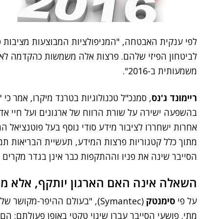
לפי ענקית האבטחה, "המניפולציות המבוצעות מציבות ס
לביטחון הפיזי שלהם. פרצות אלה משמשות כהקדמה לאי
משמעותית ב-2016".
ריימונד ג'נס
, סמנכ"ל טכנולוגיות בטרנד מיקרו, אמר 
בהשפעה ישירה על שורת הרווח של ארגונים ועל חיי אדם
אחרות ישחררו לציבור מידע סודי נוסף בעל פוטנציאל ה
מתוך כלל קטגוריות פרצות המידע, תעשיית הבריאות תמ
הסייבר שינה את פניו וההתקפות כבר אינן בגדר מקרים ב
השאלה אינה האם הארגון יותקף, אלא מת
על פי
סימנטק
(Symantec), "בעולם ההיפר-מקוש
מתי. פושעי הסייבר עברו שינוי טקטי באופן פעולתם: ה