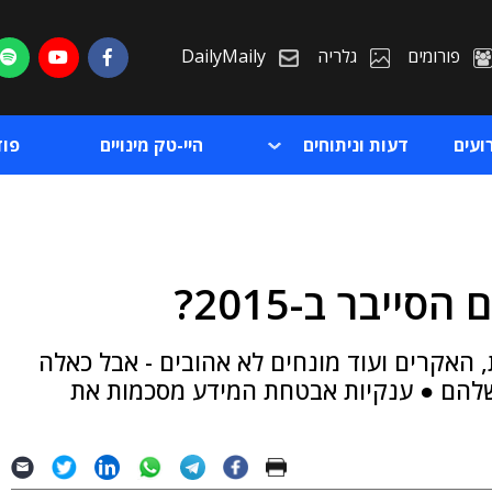
פורומים
גלריה
DailyMaily
ועים
דעות וניתוחים
היי-טק מינויים
פו
ייבר ב-2015?
ת
 האקרים ועוד מונחים לא אהובים - אבל כאלה
ת
שלהם ● ענקיות אבטחת המידע מסכמות את