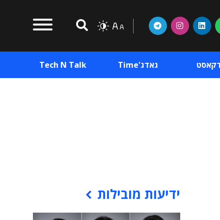
דקאסט
גאדג'Time
Tech N Talk
וכן פרסומי
תוכן פרסומי
וכן פרסומי
ידיעות מובילות