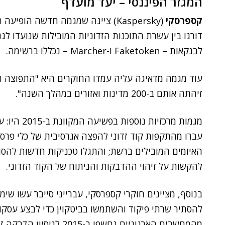
המגזר הפיננסי – יעד מועדף
קספרסקי
(Kaspersky) ציינה שמגמה חדשה הופ
דורגו בין עשרת התוכנות הזדוניות המובילות שנועדו לג
לבנקאות – Faketoken ו-Marcher – נכללו ברשימה.
עוד מגמה מדאיגה עליה עמדו החוקרים היא "התפוצה המ
זיהתה אותם ב-200 מדינות ואזורים במהלך השנה".
מגמות מרכזי
להקשות על זיהוי ההדבקות והניתוח של הקוד הזדוני.
בנוסף, מציינים חוקרי קספרסקי, עברייני סייבר עשו שימ