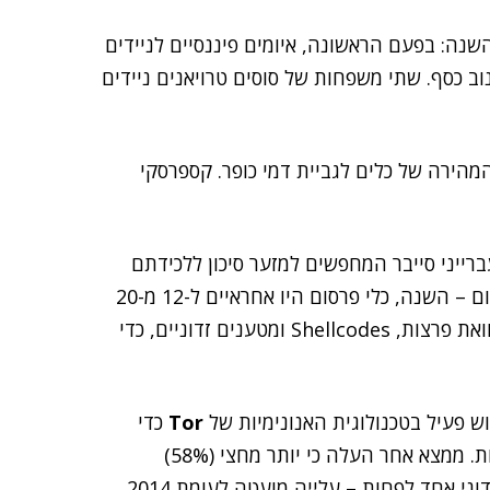
יעה השנה: בפעם הראשונה, איומים פיננסיים לניידים
נוב כסף. שתי משפחות של סוסים טרויאנים ניידים
הירה של כלים לגביית דמי כופר. קספרסקי
ות נוספות בפשיעה המקוונת ב-2015 היו: עברייני סייבר המחפשים למזער סיכון ללכידתם
עברו מהתקפות קוד זדוני להפצה אגרסיבית של כלי פרסום – השנה, כלי פרסום היו אחראיים ל-12 מ-20
האיומים המובילים ברשת; והתגלו טכניקות חדשות להסוואת פרצות, Shellcodes ומטענים זדוניים, כדי
וש פעיל בטכנולוגית האנונימיות של
Tor
כדי
להסתיר שרתי פיקוד והשתמשו בביטקוין כדי לבצע עסקות. ממצא אחר העלה כי יותר מחצי (58%)
מהמחשבים הארגוניים נחשפו ב-2015 לניסיון הדבקה זדוני אחד לפחות – עלייה מועטה לעומת 2014.