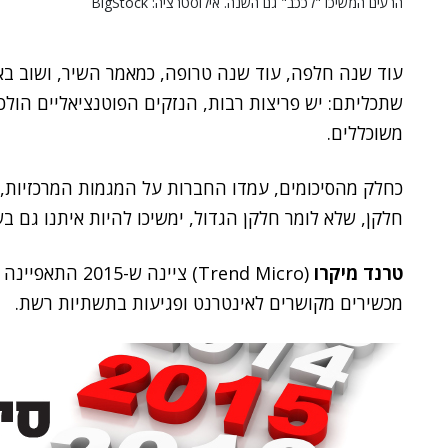
הרעים המשיכו "לככב" גם השנה. אילוסטרציה: BigStock
עוד שנה חלפה, עוד שנה טרופה, כמאמר השיר, ושוב ב
שתכליתם: יש פריצות רבות, הנזקים הפוטנציאליים הולכי
משוכללים.
חלקן, שלא לומר חלקן הגדול, ימשיכו להיות איתנו גם ב
טרנד מיקרו
(Trend Micro) צ
מכשירים מקושרים לאינטרנט ופגיעות בתשתיות רשת.