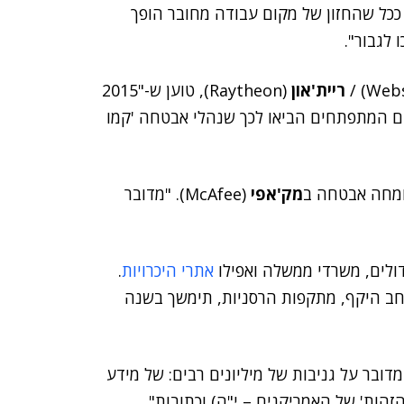
 ככל שהחזון של מקום עבודה מחובר הופך
 לגבור".
ריית'און
(Raytheon), טוען ש-"2015
ם המתפתחים הביאו לכך שנהלי אבטחה 'קמו
ומחה אבטחה ב
מק'אפי
(McAfee). "מדובר
גדולים, משרדי ממשלה ואפילו
אתרי היכרויות
.
ב היקף, מתקפות הרסניות, תימשך בשנה
דובר על גניבות של מיליונים רבים: של מידע
הזהות' של האמריקנים – י"ה) וכתובות".