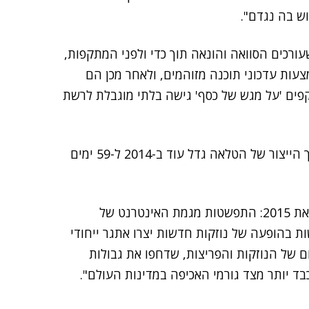
וש בה נגדם".
ורכים הסוואה והונאה תוך כדי ולפני המתקפות,
עות עדכוני תוכנה מזוהמים, ולאחר מכן הם
ים 'על מגש של כסף' גישה בלתי מוגבלת לרשת
היבט נוסף לחומרת הפריצות, ציינו החוקרים, הוא שמשך הייצור של הטלאה גדל עוד ב-2014 ל-59 ימים
(Fortinet) קבעו כי "שתי מגמות אפיינו את 2015: התפשטות מגמת האינטרנט של
 בהופעה של נוזקות חדשות יצרו אתגר ייחודי
ם של הנוזקות והפריצות, שדחפו את גבולות
ד יותר מצד גורמי האכיפה במדינות העולם".