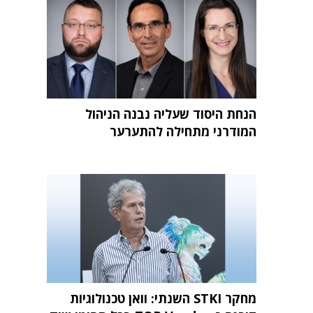
הנחת היסוד שעליה נבנה הניהול
המודרני מתחילה להתערער
מחקר STKI השנתי: וואן טכנולוגיות