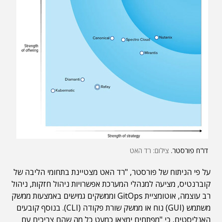
דו"ח פורסטר.
צילום: רד האט
על פי הניתוח של פורסטר, "רד האט מצטיינת בתחומי הליבה של
קוברנטיס, מציעה למנהלי המערכת אפשרויות ניהול חזקות, ניהול
רב עוצמה, אוטומציית GitOps וממשקים גמישים באמצעות ממשק
משתמש (GUI) נוח או ממשק שורת פקודה (CLI). בנוסף קובעים
האנליסטים, כי "מפתחים ימצאו כמעט כל מה שהם צריכים עם