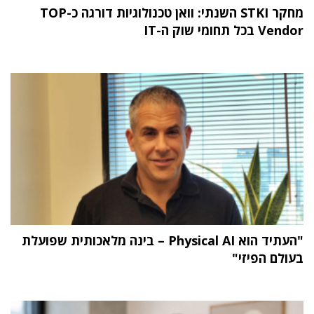
מחקר STKI השנתי: וואן טכנולוגיות דורגה כ-TOP
Vendor בכל תחומי שוק ה-IT
"העתיד הוא Physical AI – בינה מלאכותית שפועלת
בעולם הפיזי"