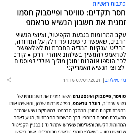
כתבות ראשיות
חסר תקדים: טוויטר ופייסבוק חסמו
זמנית את חשבון הנשיא טראמפ
עקב המהומות בגבעת הקפיטול, וציוצי הנשיא
הרבים, שאפשר כי שפכו עוד דלק על המדורה,
החליטו ענקיות המדיה החברתיות לא לאפשר
לטראמפ להמשיך בשלהוב אוהדיו דרכן ● קודם
לכך הוספו אזהרות 'תוכן מוליך שולל' לפוסטים
ולציוצי הנשיא האמריקני
גלי פיאלקוב
07/01/2021 11:18
טוויטר
,
פייסבוק
ו
אינסטגרם
השעו זמנית את חשבונותיו של
נשיא ארה"ב,
דונלד טראמפ
, בפלטפורמות שלהן, והאשימו אותו
בהפרת תקנות התוכן. המהלך הדרמטי להשתקת נשיא ארה"ב
מהעברת מסרים לבוחריו דרך הרשתות החברתיות, הגיע לאחר
המהומות הקשות והאלימות שאירעו אתמול (ד') בבניין הקפיטול
שבוושינגטון – כשאלפי תומכי טראמפ מתוסכלים, אשר ביקשו