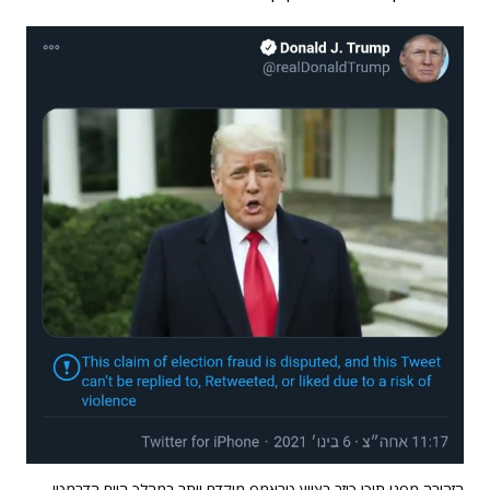
הזהירה מפני תוכן כוזב בציוץ טראמפ מוקדם יותר במהלך היום הדרמטי.