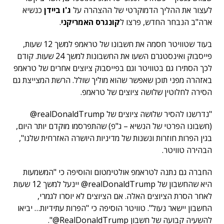
לעצור את ההליך הדמוקרטי של ההצהרה על
ג'ו ביידן
כנשיא
ארה"ב הנבחר החדש, פרצו ל
קונגרס
האמריקני
.
בעוד שטוויטר חסמה את חשבונו של טראמפ למשך 12 שעות,
פייסבוק ואינסטגרם השעו את החשבונות למשך 24 שעות. קודם
לכך הסתירו גם בטוויטר וגם בפייסבוק ציוצים אחרים של טראמפ
באזהרה מפני תוכן שאפשר שהוא מוליך שולל. הרשת המצייצת גם
הסירה לחלוטין שלושה ציוצים של טראמפ.
"נדרשנו להסיר שלושה ציוצים של realDonaldTrump@
(חשבונו הפרטי של הנשיא – ג"פ) שהתפרסמו מוקדם יותר היום,
בגין הפרות חוזרות ונשנות של מדיניות היושרה האזרחית שלנו",
הבהירה טוויטר.
החברה גם נתנה לטראמפ אולטימטום והוסיפה כי "המשמעות
היא שהחשבון של realDonaldTrump@ יינעל למשך 12 שעות
לאחר הסרת הציוצים האלה. אם הציוצים לא יוסרו לגמרי,
החשבון יישאר נעול". טוויטר הוסיפה כי "הפרות עתידיות… יביאו
להשעיה קבועה של חשבון RealDonaldTrump@".