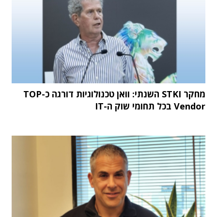
מחקר STKI השנתי: וואן טכנולוגיות דורגה כ-TOP
Vendor בכל תחומי שוק ה-IT