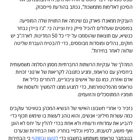
הסיכון לאלימות מתמשכת", נכתב בהודעת פייסבוק.
הענקית ממאנלו פארק גם שינתה את התווית שלה המופיעה
בפוסטים שעלולים להכיל פייק ניוז וציינה כי: "ג'ו ביידן נבחר
כנשיא, עם תוצאות שהוסמכו על ידי כל 50 המדינות. לארה"ב יש
חוקים, נהלים ומוסדות מבוססים, כדי להבטיח העברת שליטה
שלווה לאחר בחירות".
המהלך של ענקיות הרשתות החברתיות מסמן הסלמה משמעותית
ביחסיהן עם טראמפ, ומגיע כתגובה לקריאות של ארגוני זכויות
אדם ואזרח, כמו גם של אישים ציבוריים, להחרים כליל את
טראמפ מהפלטפורמות, כדי למנוע ממנו להמשיך ולשסות את
תומכיו המתוסכלים והזועמים.
נזכיר כי אחרי חשבונו האישי של הנשיא המכהן בטוויטר עוקבים
כמה עשרות מיליוני אנשים, והוא נוהג לעשות בו שימוש תכוף כדי
להביע את עמדותיו ודעותיו ולא אחת בכדי להלין על יחס לא הוגן
ואף פושע, לטענתו, כלפיו וכלפיי בוחריו. מאז הבחירות שנערכו
בנובמבר טראמפ משתמש בחשבון כדי
לטעון ובתוקף
כי הבחירות