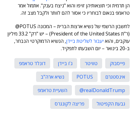
הן תרמית וכי תוצאותיהן זויפו והוא "ניצח בענק". אתמול אמר
טראמפ בנאום לבוחריו כי אסור להם לוותר ולקבל מצב זה.
לחשבון הרשמי של נשיא ארצות הברית – המכונה POTUS@
(ר"ת President of the United States) – יש "רק" 33.2 מיליון
עוקבים, והוא
יעבור לשליטת ביידן
, הנשיא הדמוקרטי הנבחר,
ב-20 בינואר – יום השבעתו לתפקיד.
פייסבוק
טוויטר
ג'ו ביידן
דונלד טראמפ
אינסטגרם
POTUS
נשיא ארה"ב
realDonaldTrump@
השעיית טראמפ
גבעת הקפיטול
פריצה לקונגרס