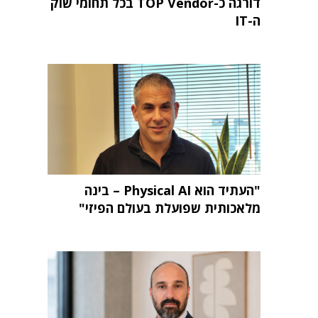
דורגה כ-TOP Vendor בכל תחומי שוק
ה-IT
"העתיד הוא Physical AI – בינה
מלאכותית שפועלת בעולם הפיזי"