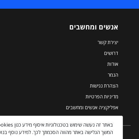
אנשים ומחשבים
יצירת קשר
דרושים
אודות
הנמר
הצהרת נגישות
מדיניות הפרטיות
אפליקציה אנשים ומחשבים
באתר זה נעשה שימוש בטכנולוגיות איסוף מידע כגון Cookies, לרבות על ידי צדדים שלישיים, כדי לספק לך חווית גלישה טובה יותר וכן למטרות סטטיסטיקה, איפיון ושיווק.
המשך הגלישה באתר מהווה הסכמתך לכך. למידע נוסף בנוש
אנשים ומחשבים © 2026 – כל הזכויות שמורות