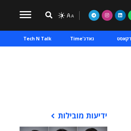
דקאסט
גאדג'Time
Tech N Talk
וכן פרסומי
תוכן פרסומי
וכן פרסומי
ידיעות מובילות