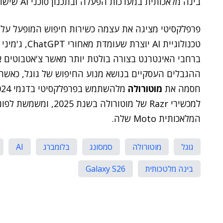
בינה מלאכותית במערכות הפעלה ובתכנון סוכני AI שישתלבו עם ספקי בינה מלאכותית מרובים.
פרפלקסיטי מציגה את עצמה כשירות חיפוש המופעל על י
טכנולוגיית AI
ברחבי האינטרנט בצורה בולטת יותר מאשר צ'אטבוטים
ההגבלים העסקיים בנושא מנוע החיפוש של גוגל, כאשר
חסמה את
מוטורולה
למכשירי Razr של מוטורול
המלאכותית Moto שלה.
גוגל
מוטורולה
סמסונג
בלומברג
AI
בינה מלטכותית
Galaxy S26