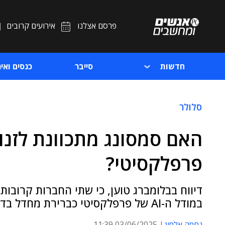
פרסם אצלנו
אירועים קרובים
חדשות
סייבר
כנסים ואיר
סלולר
האם סמסונג מתכוונת לזנוח
פרפלקסיטי?
דיווח בבלומברג טוען, כי שתי החברות קרובות
במודל ה-AI של פרפלקסיטי כברירת מחדל בדגמי ה-Galaxy S26 הבאים של סמסונג
נחמה אלמוג
03/06/2025 11:39