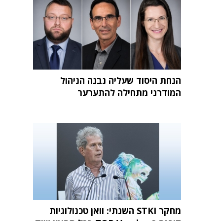
הנחת היסוד שעליה נבנה הניהול
המודרני מתחילה להתערער
מחקר STKI השנתי: וואן טכנולוגיות