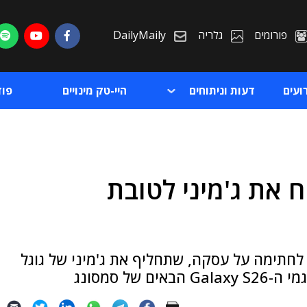
פורומים
גלריה
DailyMaily
ועים
דעות וניתוחים
היי-טק מינויים
פו
 את ג'מיני לטובת
ת
ת
 לחתימה על עסקה, שתחליף את ג'מיני של גוגל