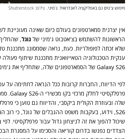
חיפוש צ'טים גם באפליקציה לאנדרואיד. ג'מיני.
צילום: Shutterstock
אין יצרנית סמארטפונים בעולם כיום שאינה מעוניינת לש
הראשונות להשתמש בצ'אטבוט ג'מיני של
גוגל
, שהחליף 
שלא זכתה לפופולריות. כעת, נראה שסמסונג מתכננת טל
ענקית הטכנולוגיה הטאייוואנית מתכננת שיתוף פעולה 
Galaxy S26 של הסמארטפונים שלה, שתחליף את ג'מיני.
לפי הדיווח, החברות קרובות ככל הנראה לחתימה על ע
פרפלקסיט
S26, וידוע, בעקבות משפט ההגבלים של גוגל, כי רו
שיכול להפוך את זה לניצחון גדול עבור פרפלקסיטי. לפי
הצדדים נפגשו בדרום קוריאה והסכימו על המסגרת הבסיס