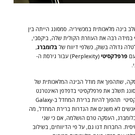
לב בינה מלאכותית במכשיריה. סמסונג הייתה בין
במידה רבה את העוזרת הקולית שלה, ביקסבי,
טלה גדולה בשוק, כשלפי דיווח של
בלומברג
,
עם
פרפלקסיטי
(Perplexity) עבור גירסת ה-
סקה, שתהפוך את מודל הבינה המלאכותית של
י לחלק מרכזי בקו מכשירי ה-Galaxy S26. סמסונג תשלב את פרפלקסיטי בדפדפן האינטרנט
שלה ובעוזרת הקולית ביקסבי, והדיווח גם טוען כי פרפלקסיטי תהפוך להיות ברירת המחדל ב-Galaxy
ב האנשים לא משנים את הגדרות ברירת המחדל, מה
 בלומברג, העסקה טרם הושלמה, אם כי שני
ית. החברות דנו גם, על פי הדיווחים, בשילוב