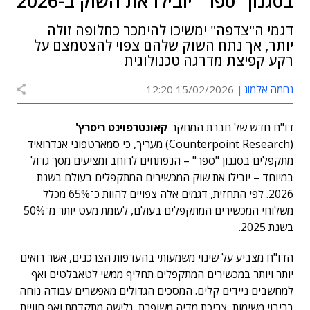
בסגנון "ספר" יובילו את השוק ב-2026
דגמי ה"צדפה" ימשיכו להימכר כחלופה זולה
יותר, אך נתח השוק שלהם צפוי להצטמצם על
רקע קפיצת מדרגה טכנולוגית
נחמה אלמוג
15/02/2026 12:20
דו"ח חדש של חברת המחקר
קאונטרפוינט ריסרץ'
(Counterpoint Research) מעריך, כי סמארטפוני אנדרואיד
מתקפלים בסגנון "ספר" – הנפתחים לרוחב ומציעים מסך גדול
במיוחד – יובילו את שוק המכשירים המתקפלים בעולם בשנת
2026. לפי התחזית, דגמים אלה צפויים להוות כ־65% מכלל
משלוחי המכשירים המתקפלים בעולם, לעומת מעט יותר מ־50%
בשנת 2025.
הדו"ח מצביע על שינוי משמעותי בהעדפות הצרכנים, אשר רואים
יותר ויותר במכשירים המתקפלים תחליף ממשי לטאבלטים ואף
למחשבים ניידים קלים. המסכים הגדולים מאפשרים עבודה נוחה
בריבוי משימות, צריכת מדיה משופרת, גלישה מתקדמת ואף חוויית