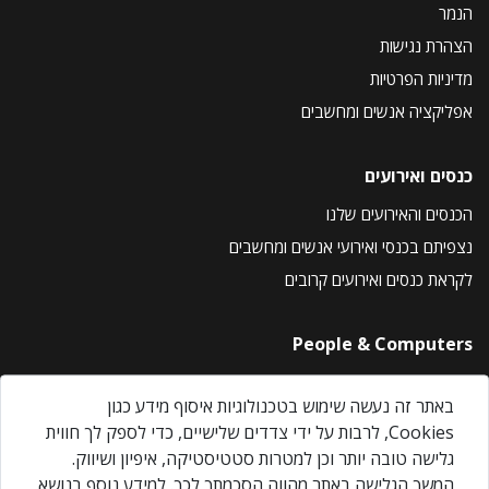
הנמר
הצהרת נגישות
מדיניות הפרטיות
אפליקציה אנשים ומחשבים
כנסים ואירועים
הכנסים והאירועים שלנו
נצפיתם בכנסי ואירועי אנשים ומחשבים
לקראת כנסים ואירועים קרובים
People & Computers
About Us
באתר זה נעשה שימוש בטכנולוגיות איסוף מידע כגון
Privacy Policy
Cookies, לרבות על ידי צדדים שלישיים, כדי לספק לך חווית
Contact Us
גלישה טובה יותר וכן למטרות סטטיסטיקה, איפיון ושיווק.
Our Events
המשך הגלישה באתר מהווה הסכמתך לכך. למידע נוסף בנושא