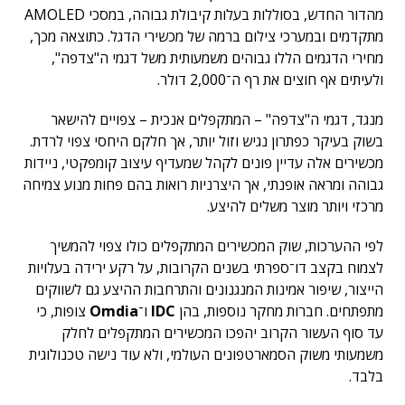
מהדור החדש, בסוללות בעלות קיבולת גבוהה, במסכי AMOLED
מתקדמים ובמערכי צילום ברמה של מכשירי הדגל. כתוצאה מכך,
מחירי הדגמים הללו גבוהים משמעותית משל דגמי ה"צדפה",
ולעיתים אף חוצים את רף ה־2,000 דולר.
מנגד, דגמי ה"צדפה" – המתקפלים אנכית – צפויים להישאר
בשוק בעיקר כפתרון נגיש וזול יותר, אך חלקם היחסי צפוי לרדת.
מכשירים אלה עדיין פונים לקהל שמעדיף עיצוב קומפקטי, ניידות
גבוהה ומראה אופנתי, אך היצרניות רואות בהם פחות מנוע צמיחה
מרכזי ויותר מוצר משלים להיצע.
לפי ההערכות, שוק המכשירים המתקפלים כולו צפוי להמשיך
לצמוח בקצב דו־ספרתי בשנים הקרובות, על רקע ירידה בעלויות
הייצור, שיפור אמינות המנגנונים והתרחבות ההיצע גם לשווקים
מתפתחים. חברות מחקר נוספות, בהן
IDC
ו־
Omdia
צופות, כי
עד סוף העשור הקרוב יהפכו המכשירים המתקפלים לחלק
משמעותי משוק הסמארטפונים העולמי, ולא עוד נישה טכנולוגית
בלבד.