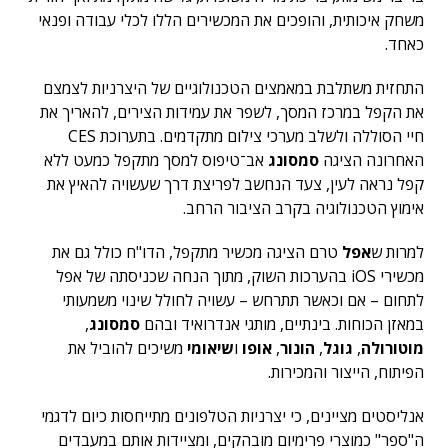
משחק איכותית, והופכים את המכשירים הללו לכלי עבודה ופנאי
כאחד.
התחזית משתלבת במאמצים הטכנולוגיים של היצרניות לצמצם
את הקפל במרכז המסך, לשפר את עמידות הצירים, להאריך את
חיי הסוללה ולשלב מערכי צילום מתקדמים. בתערוכת CES
האחרונה הציגה
סמסונג
אב־טיפוס למסך מתקפל כמעט ללא
קפל נראה לעין, צעד הנחשב לפריצת דרך שעשויה להאיץ את
אימוץ הטכנולוגיה בקרב הציבור הרחב.
למרות ש
אפל
טרם הציגה מכשיר מתקפל, הדו"ח כולל גם את
מכשירי iOS בהערכות השוק, מתוך הנחה שכניסתה של אפל
לתחום – אם וכאשר תתרחש – עשויה לחולל שינוי משמעותי
במאזן הכוחות. בינתיים, מותגי אנדרואיד ובהם
סמסונג
,
מוטורולה
,
גוגל
,
הונור
,
אופו
ו
שיאומי
משיכים להוביל את
הפיתוח, הייצור והמכירות.
אנליסטים מציינים, כי יצרניות הטלפונים מתייחסות כיום לדגמי
ה"ספר" כמוצרי פרימיום מובהקים, ומציידות אותם במעבדים