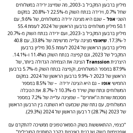
מיליון ברבעון המקביל ב-2003, מה שמייצג ירידה במשלוחים
שחל 0.7%, וירידה בנתח השוק מ-22.5% ל-20.8% במקום
השני
אפל
– שגם היא מציגה ירידה במשלוחים, של 9.6%, עם
50.1 מיליון משלוחים ברבעון הראשון של 2024 לעומת 55.4
מיליון ברבעון המקביל ב-2023, ועם ירידה בנתח השוק מ-20.7%
ל-17.3%.
שיאומי
מציגה עלייה מרשימה של 33.8%, עם 40.8
מיליון ברבעון הראשון של 2024 לעומת 30.5 מיליון ברבעון
המקביל של 2023, וגם קפיצה בנתח השוק מ11.4% ו-14.1%.
היצרנית
Transsion
הציגה את הצמיחה הגדולה ביותר, של
87.9% במספר המשלוחים, וקפיצה בנתח השוק מ-5.7% ברבעון
הראשון של 2023 ל-9.9% ברבעון הראשון של 2024. במקום
החמישי
אופו
– גם היא הציגה ירידה – של 8.5% במספר
המשלוחים ונתח שוק שירד מ-10.3% ל-8.7%. את הטבלה
מסכמת שורות ה"אחרים" – שמציגה עלייה של 7.2% במספר
המשלוחים, עם נתח שוק שכמעט לא השתנה בין הרבעון הראשון
של 2023 (28.7%) ל רבעון הראשון של 2024 (29.3%).
"כצפוי, ההתאוששות בשוק הסמארטפונים ממשיכה להתקדם עם
אופטימיות בשוק שנבנית באיטיות בקרב המותגים המובילים",