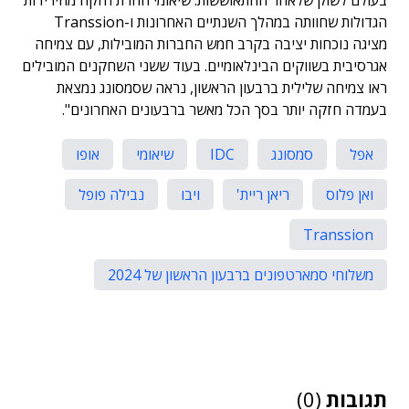
בעולם לשוק שלאחר ההתאוששות. שיאומי חוזרת חזקה מהירידות
הגדולות שחוותה במהלך השנתיים האחרונות ו-Transsion
מציגה נוכחות יציבה בקרב חמש החברות המובילות, עם צמיחה
אגרסיבית בשווקים הבינלאומיים. בעוד ששני השחקנים המובילים
ראו צמיחה שלילית ברבעון הראשון, נראה שסמסונג נמצאת
בעמדה חזקה יותר בסך הכל מאשר ברבעונים האחרונים".
אפל
סמסונג
IDC
שיאומי
אופו
ואן פלוס
ריאן ריית'
ויבו
נבילה פופל
Transsion
משלוחי סמארטפונים ברבעון הראשון של 2024
תגובות
(0)