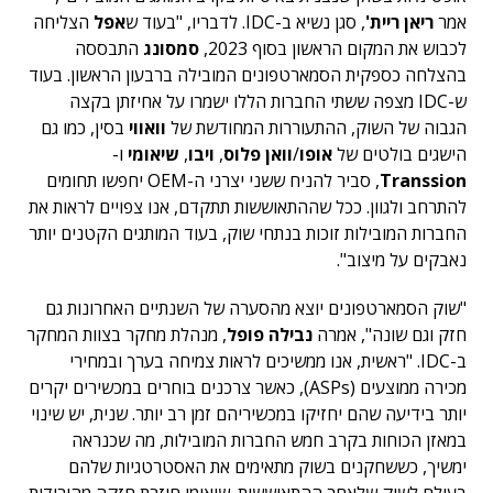
אמר
ריאן ריית'
, סגן נשיא ב-IDC. לדבריו, "בעוד ש
אפל
הצליחה
לכבוש את המקום הראשון בסוף 2023,
סמסונג
התבססה
בהצלחה כספקית הסמארטפונים המובילה ברבעון הראשון. בעוד
ש-IDC מצפה ששתי החברות הללו ישמרו על אחיזתן בקצה
הגבוה של השוק, ההתעוררות המחודשת של
וואווי
בסין, כמו גם
הישגים בולטים של
אופו
/
וואן פלוס
,
ויבו
,
שיאומי
ו-
Transsion
, סביר להניח ששני יצרני ה-OEM יחפשו תחומים
להתרחב ולגוון. ככל שההתאוששות תתקדם, אנו צפויים לראות את
החברות המובילות זוכות בנתחי שוק, בעוד המותגים הקטנים יותר
נאבקים על מיצוב".
"שוק הסמארטפונים יוצא מהסערה של השנתיים האחרונות גם
חזק וגם שונה", אמרה
נבילה פופל
, מנהלת מחקר בצוות המחקר
ב-IDC. "ראשית, אנו ממשיכים לראות צמיחה בערך ובמחירי
מכירה ממוצעים (ASPs), כאשר צרכנים בוחרים במכשירים יקרים
יותר בידיעה שהם יחזיקו במכשיריהם זמן רב יותר. שנית, יש שינוי
במאזן הכוחות בקרב חמש החברות המובילות, מה שכנראה
ימשיך, כששחקנים בשוק מתאימים את האסטרטגיות שלהם