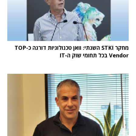
מחקר STKI השנתי: וואן טכנולוגיות דורגה כ-TOP
Vendor בכל תחומי שוק ה-IT