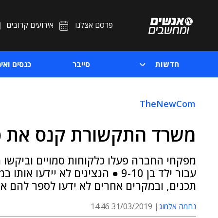
פרסם אצלנו
אירועים קרובים
חדשות
סייבר
כנסים ואיר
TheNewCom
משרד התקשורת קנס את סל
מפקחי החברה פעלו כלקוחות סמויים וביקשו מ
עבור ילד בן 9-10 ● הנציגים לא יי
תכנים, ובמקרים אחרים לא ידעו לספר להם א
נחמה אלמוג
31/03/2019 14:46