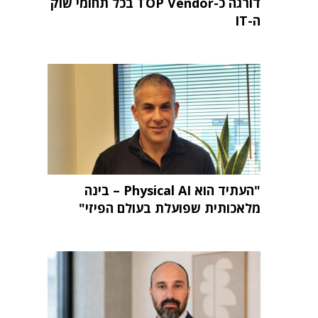
דורגה כ-TOP Vendor בכל תחומי שוק
ה-IT
"העתיד הוא Physical AI – בינה
מלאכותית שפועלת בעולם הפיזי"