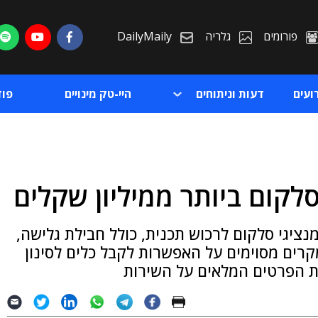
פורומים
גלריה
DailyMaily
ועים
דעות וניתוחים
היי-טק מינויים
פו
קום ביותר ממיליון שקלים
ת
נציגי סלקום לרכוש תכנית, כולל חבילת גלישה,
ת
דעו אותו במקרים מסוימים על האפשרות לקבל כלים לסינון
ת הפרטים המלאים על השירות