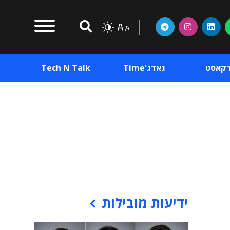
דקאסט
גאדג'Time
Tech N Talk
וכן פרסומי
תוכן פרסומי
וכן פרסומי
ידיעות מובילות