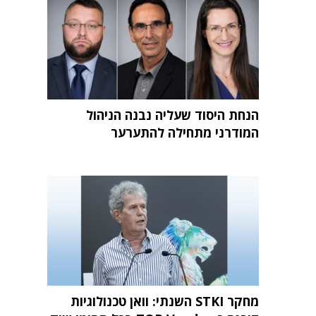
הנחת היסוד שעליה נבנה הניהול
המודרני מתחילה להתערער
מחקר STKI השנתי: וואן טכנולוגיות