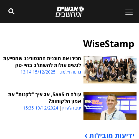
WiseStamp
הכירו את תוכנית המנטורינג שמסייעת
לנשים עולות להשתלב בהיי-טק
נחמה אלמוג
15/12/2025 13:14
עולם ה-SaaS, או: איך "לקנות" את
אמון הלקוחות?
יניב הלפרין
19/12/2024 15:35
ידיעות מובילות
תוכן פרסומי