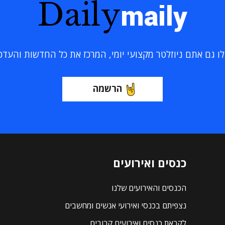
Daily
maily
 גם אתם ניוזלטר מקצועי יומי, המרכז את כל החדשות והעדכוני
הרשמה
כנסים ואירועים
הכנסים והאירועים שלנו
נצפיתם בכנסי ואירועי אנשים ומחשבים
לקראת כנסים ואירועים קרובים