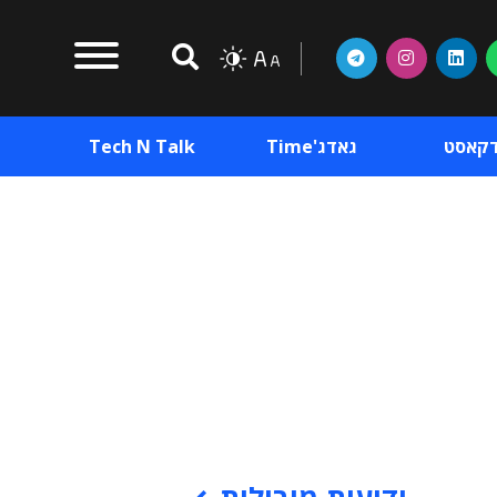
דקאסט
גאדג'Time
Tech N Talk
וכן פרסומי
תוכן פרסומי
וכן פרסומי