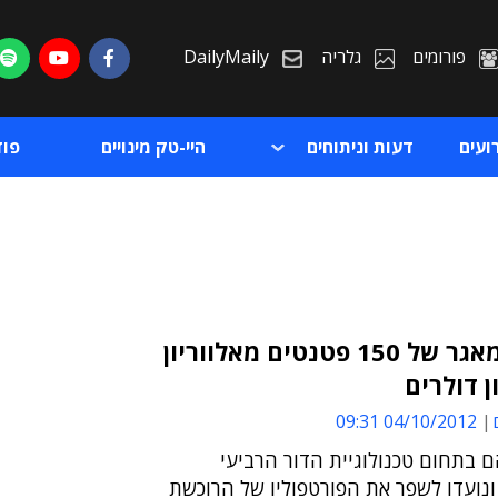
פורומים
גלריה
DailyMaily
ועים
דעות וניתוחים
היי-טק מינויים
פו
WiLAN רכשה מאגר של 150 פטנטים מאלווריון
ת
04/10/2012 09:31
ת
 בתחום טכנולוגיית הדור הרביעי
נועדו לשפר את הפורטפוליו של הרוכשת