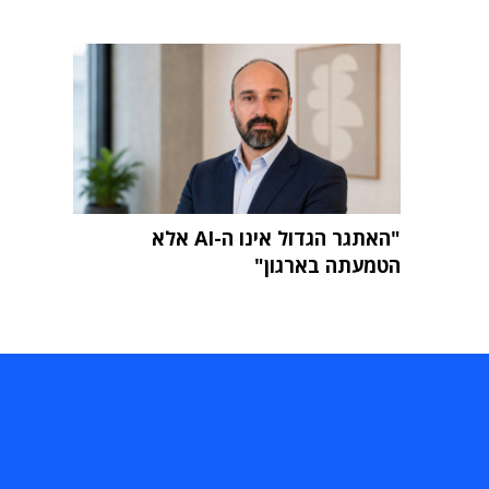
"האתגר הגדול אינו ה-AI אלא
הטמעתה בארגון"