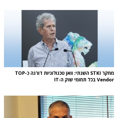
מחקר STKI השנתי: וואן טכנולוגיות דורגה כ-TOP
Vendor בכל תחומי שוק ה-IT