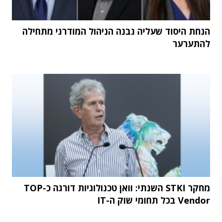
הנחת היסוד שעליה נבנה הניהול המודרני מתחילה
להתערער
מחקר STKI השנתי: וואן טכנולוגיות דורגה כ-TOP
Vendor בכל תחומי שוק ה-IT