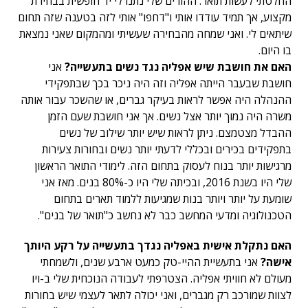
החלטתי לעשות תואר. ההורים שלי נתנו לי יד חופשית בבחירת
מקצוע, אך תמיד עודדו אותי ו"דחפו" אותי לזה בטענה שזה תחום
שיתאים לי. ואני שמחה מהבחירה שעשיתי ומהמקום שאני נמצאת
בו היום.
האם את חושבת שיש אפליה נגד נשים בתעשייה?
אני
חושבת שבעבר הייתה אפליה וזה היה ניכר בכך שבתפקידי
ההנהלה היה אפשר לראות בעיקר גברים, או שהשכר עבור אותה
משרה היה נמוך יותר אצל נשים. אך אני חושבת שעם הזמן
ההבדל מצטמצם. ניתן לראות שיש יותר שילוב של נשים
בתפקידים בכירים ובכללי לדעתי יותר נשים ובחורות צעירות
מרגישות יותר בנוח לעסוק בתחום הזה. לימודי התואר הראשון
שלי היו בשנת 2016, ובכיתה שלי היו כ-80% בנים. מאז אני
שומעת על יותר ויותר בנות שמגיעות ללמוד תארים בתחום
הטכנולוגיה ומדעי המחשב כבר לא נחשב כ"תואר של בנים".
האם נתקלת אישית באפליה נגדך בתעשייה על רקע היותך
אישה?
אני בתעשיית ההיי-טק כמעט ארבע שנים, ולשמחתי
מעולם לא חוויתי אפליה. הצטרפתי לעבודה הנוכחית שלי ב-ויו
לצוות שמורכב רק מגברים, ואני יכולה לתאר לעצמי שיש בחורות