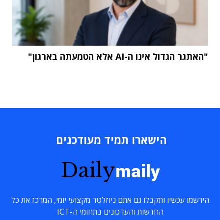
"האתגר הגדול אינו ה-AI אלא הטמעתה בארגון"
הישארו תמיד מעודכנים
Daily
maily
הירשמו עכשיו ותקבלו גם אתם ניוזלטר מקצועי יומי, המרכז את כל
החדשות והעדכונים בתחומי ה-ICT