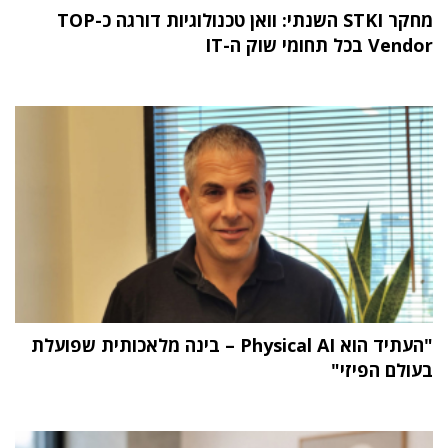
מחקר STKI השנתי: וואן טכנולוגיות דורגה כ-TOP
Vendor בכל תחומי שוק ה-IT
"העתיד הוא Physical AI – בינה מלאכותית שפועלת
בעולם הפיזי"