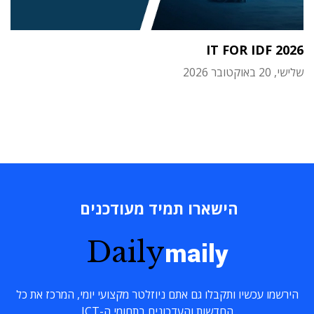
IT FOR IDF 2026
שלישי, 20 באוקטובר 2026
הישארו תמיד מעודכנים
Daily
maily
הירשמו עכשיו ותקבלו גם אתם ניוזלטר מקצועי יומי, המרכז את כל
החדשות והעדכונים בתחומי ה-ICT