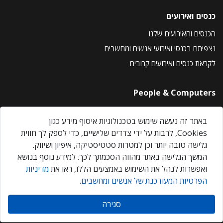
כנסים ואירועים
הכנסים והאירועים שלנו
נצפיתם בכנסי ואירועי אנשים ומחשבים
לקראת כנסים ואירועים קרובים
People & Computers
About Us
באתר זה נעשה שימוש בטכנולוגיות איסוף מידע כגון
Privacy Policy
Cookies, לרבות על ידי צדדים שלישיים, כדי לספק לך חווית
Contact Us
גלישה טובה יותר וכן למטרות סטטיסטיקה, איפיון ושיווק.
Our Events
המשך הגלישה באתר מהווה הסכמתך לכך. למידע נוסף בנושא
ואפשרות לנהל את השימוש באמצעים הללו, ראו את
מדיניות
הפרטיות המעודכנת של אנשים ומחשבים
.
אנשים ומחשבים © 2026 – כל הזכויות שמורות
סגירה
Created by