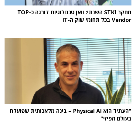
מחקר STKI השנתי: וואן טכנולוגיות דורגה כ-TOP
Vendor בכל תחומי שוק ה-IT
"העתיד הוא Physical AI – בינה מלאכותית שפועלת
בעולם הפיזי"