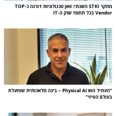
מחקר STKI השנתי: וואן טכנולוגיות דורגה כ-TOP
Vendor בכל תחומי שוק ה-IT
"העתיד הוא Physical AI – בינה מלאכותית שפועלת
בעולם הפיזי"