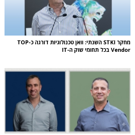
מחקר STKI השנתי: וואן טכנולוגיות דורגה כ-TOP
Vendor בכל תחומי שוק ה-IT