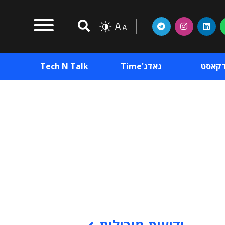
דקאסט
גאדג'Time
Tech N Talk
וכן פרסומי
תוכן פרסומי
וכן פרסומי