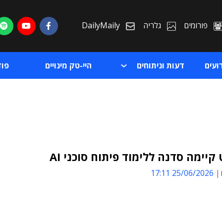
פורומים
גלריה
DailyMaily
ועים
דעות וניתוחים
היי-טק מינויים
פו
קיימה סדנה ללימוד פיתוח סוכני AI
25/06/2026 17:11
ת
ת