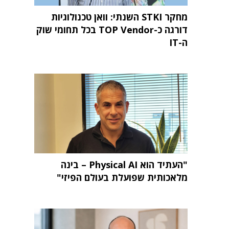
מחקר STKI השנתי: וואן טכנולוגיות
דורגה כ-TOP Vendor בכל תחומי שוק
ה-IT
"העתיד הוא Physical AI – בינה
מלאכותית שפועלת בעולם הפיזי"