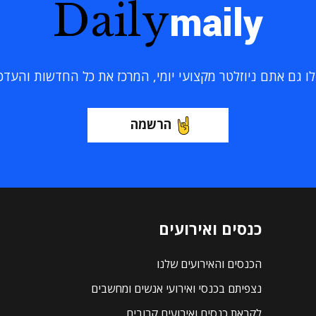
Daily
maily
 גם אתם ניוזלטר מקצועי יומי, המרכז את כל החדשות והעדכוני
הרשמה
כנסים ואירועים
הכנסים והאירועים שלנו
נצפיתם בכנסי ואירועי אנשים ומחשבים
לקראת כנסים ואירועים קרובים