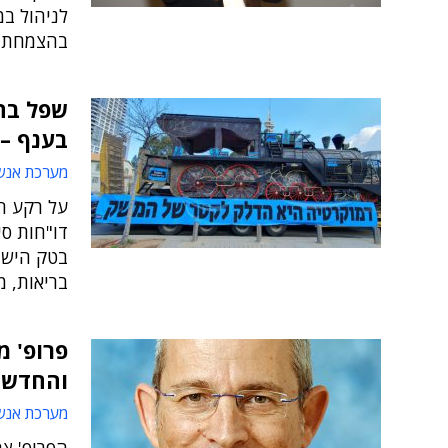
בהצמחת י
שפל בה
בענף –
מערכת אנש
על רקע ח
בריאות, מ
פרופ' מ
והחדשנו
מערכת אנש