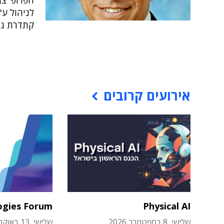
הפרופ' צב
לניהול ע"
קתדרת גיל
אירועים קרובים
ogies Forum
Physical AI
שלישי, 8 בספטמבר 2026
שלישי, 13 באוקטובר 2026