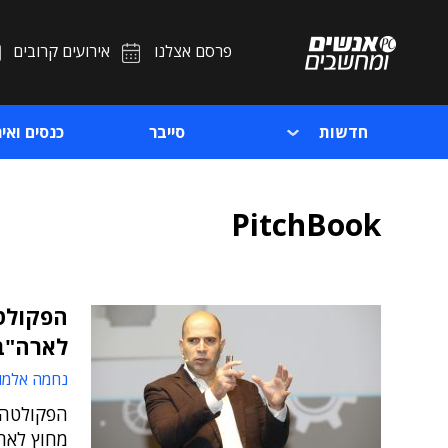
פרסם אצלנו
אירועים קרובים
חדשות
סייבר
כנסים ואיר
PitchBook
לארה"ב
נחמה אלמו
הפקולטה 