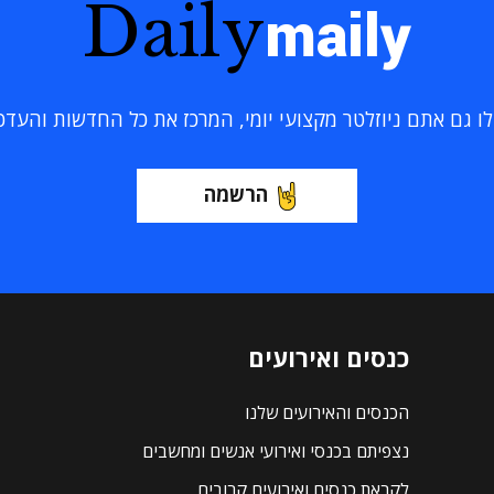
Daily
maily
 גם אתם ניוזלטר מקצועי יומי, המרכז את כל החדשות והעדכוני
הרשמה
כנסים ואירועים
הכנסים והאירועים שלנו
נצפיתם בכנסי ואירועי אנשים ומחשבים
לקראת כנסים ואירועים קרובים