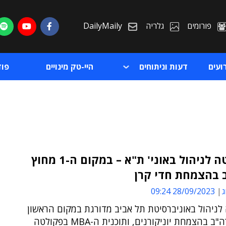
פורומים
גלריה
DailyMaily
ועים
דעות וניתוחים
היי-טק מינויים
פו
הפקולטה לניהול באוני' ת"א – במקום ה-1 מחוץ
 בהצמחת חדי קרן
ת
ג
28/09/2023 09:24
ת
לניהול באוניברסיטת תל אביב מדורגת במקום הראשון
מחוץ לארה"ב בהצמחת יוניקורנים, ותוכנית ה-MBA בפקולטה