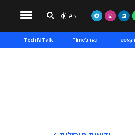
דקאסט
גאדג'Time
Tech N Talk
וכן פרסומי
תוכן פרסומי
וכן פרסומי