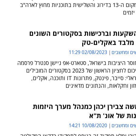
לניהול במקום ה-13 בדירוג והשלישית בתוכניות מחוץ לארה"ב
זמים
שקעות וברכישות בסקטורים השונים
 מלבד באקלים-טק
ים ומחשבים
02/08/2023 11:29
וסר היציבות בישראל, סטארט-אפ ניישן סנטרל פרסמה
דו"חות סיכום לחציון הראשון של 2023 בסקטורים המובילים
בטק הישראלי: סייבר, פינטק, פתרונות IT ותוכנה, אקלים,
זון וחקלאות, והנתונים מדאיגים
שה צבירן יכהן כמנהל מערך היזמות
ת של אונ' ת"א
ים ומחשבים
10/08/2020 14:21