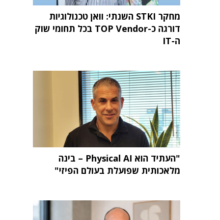
מחקר STKI השנתי: וואן טכנולוגיות
דורגה כ-TOP Vendor בכל תחומי שוק
ה-IT
"העתיד הוא Physical AI – בינה
מלאכותית שפועלת בעולם הפיזי"