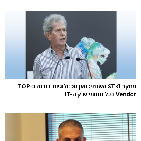
מחקר STKI השנתי: וואן טכנולוגיות דורגה כ-TOP
Vendor בכל תחומי שוק ה-IT