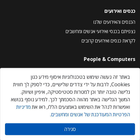
כנסים ואירועים
הכנסים והאירועים שלנו
נצפיתם בכנסי ואירועי אנשים ומחשבים
לקראת כנסים ואירועים קרובים
People & Computers
About Us
באתר זה נעשה שימוש בטכנולוגיות איסוף מידע כגון
Privacy Policy
Cookies, לרבות על ידי צדדים שלישיים, כדי לספק לך חווית
Contact Us
גלישה טובה יותר וכן למטרות סטטיסטיקה, איפיון ושיווק.
Our Events
המשך הגלישה באתר מהווה הסכמתך לכך. למידע נוסף בנושא
ואפשרות לנהל את השימוש באמצעים הללו, ראו את
מדיניות
הפרטיות המעודכנת של אנשים ומחשבים
.
אנשים ומחשבים © 2026 – כל הזכויות שמורות
סגירה
Created by