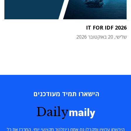
IT FOR IDF 2026
שלישי, 20 באוקטובר 2026
הישארו תמיד מעודכנים
Daily
maily
הירשמו עכשיו ותקבלו גם אתם ניוזלטר מקצועי יומי, המרכז את כל