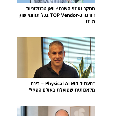
מחקר STKI השנתי: וואן טכנולוגיות
דורגה כ-TOP Vendor בכל תחומי שוק
ה-IT
"העתיד הוא Physical AI – בינה
מלאכותית שפועלת בעולם הפיזי"