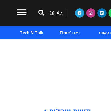
דקאסט
גאדג'Time
Tech N Talk
וכן פרסומי
תוכן פרסומי
וכן פרסומי