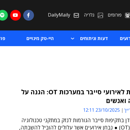
פורומים
גלריה
DailyMaily
ועים
דעות וניתוחים
היי-טק מינויים
פו
היערכות לאירועי סייבר במערכות OT: הגנה על
 ואנשים
ת
ייך
23/10/2025 12:11
ת
ן בתקיפות סייבר הגורמות לנזק במתקני טכנולוגיה
תפעולית (OT) ● נבחן אירועים אשר עלולים להוביל להשבתה,