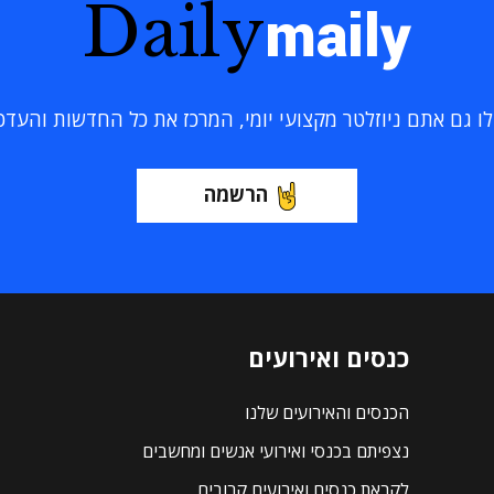
Daily
maily
 גם אתם ניוזלטר מקצועי יומי, המרכז את כל החדשות והעדכוני
הרשמה
כנסים ואירועים
הכנסים והאירועים שלנו
נצפיתם בכנסי ואירועי אנשים ומחשבים
לקראת כנסים ואירועים קרובים