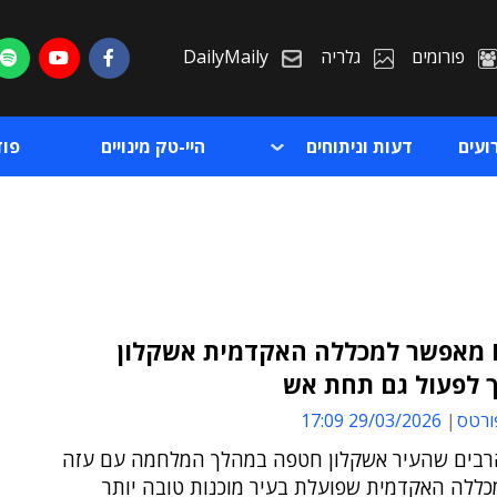
פורומים
גלריה
DailyMaily
ועים
דעות וניתוחים
היי-טק מינויים
פו
כך ה-IT מאפשר למכללה האקדמית אשקלון
 לפעול גם תחת אש
ת
ורטס
29/03/2026 17:09
ת
רבים שהעיר אשקלון חטפה במהלך המלחמה עם עזה
כללה האקדמית שפועלת בעיר מוכנות טובה יותר