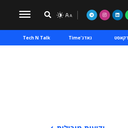
דקאסט
גאדג'Time
Tech N Talk
וכן פרסומי
תוכן פרסומי
וכן פרסומי