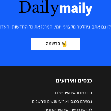
Daily
maily
 גם אתם ניוזלטר מקצועי יומי, המרכז את כל החדשות והעדכוני
הרשמה
כנסים ואירועים
הכנסים והאירועים שלנו
נצפיתם בכנסי ואירועי אנשים ומחשבים
לקראת כנסים ואירועים קרובים