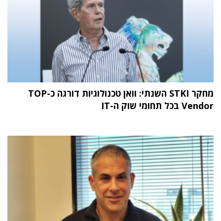
מחקר STKI השנתי: וואן טכנולוגיות דורגה כ-TOP
Vendor בכל תחומי שוק ה-IT