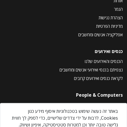
אודות
הנמר
הצהרת נגישות
מדיניות הפרטיות
אפליקציה אנשים ומחשבים
כנסים ואירועים
הכנסים והאירועים שלנו
נצפיתם בכנסי ואירועי אנשים ומחשבים
לקראת כנסים ואירועים קרובים
People & Computers
About Us
באתר זה נעשה שימוש בטכנולוגיות איסוף מידע כגון
Privacy Policy
Cookies, לרבות על ידי צדדים שלישיים, כדי לספק לך חווית
Contact Us
גלישה טובה יותר וכן למטרות סטטיסטיקה, איפיון ושיווק.