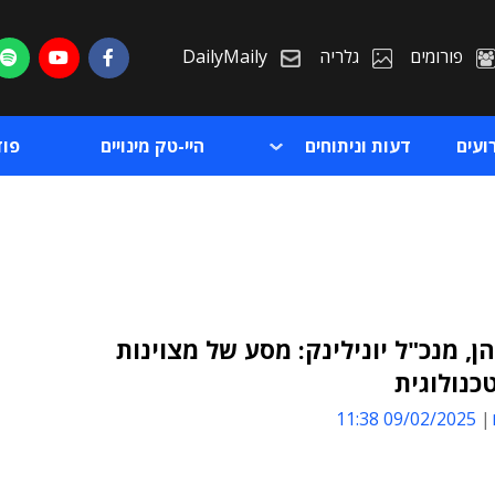
פורומים
גלריה
DailyMaily
ועים
דעות וניתוחים
היי-טק מינויים
פו
כהן, מנכ"ל יונילינק: מסע של מצוינות
טכנולוגית
ת
09/02/2025 11:38
ת