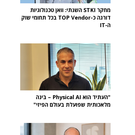
מחקר STKI השנתי: וואן טכנולוגיות
דורגה כ-TOP Vendor בכל תחומי שוק
ה-IT
"העתיד הוא Physical AI – בינה
מלאכותית שפועלת בעולם הפיזי"