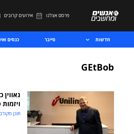
פרסם אצלנו
אירועים קרובים
חדשות
סייבר
כנסים ואיר
GEtBob
גאווין 
ויזמות 
תוכן מקודם