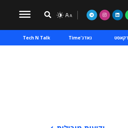
דקאסט
גאדג'Time
Tech N Talk
וכן פרסומי
תוכן פרסומי
וכן פרסומי