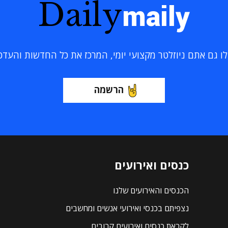
Daily
maily
 גם אתם ניוזלטר מקצועי יומי, המרכז את כל החדשות והעדכוני
הרשמה
כנסים ואירועים
הכנסים והאירועים שלנו
נצפיתם בכנסי ואירועי אנשים ומחשבים
לקראת כנסים ואירועים קרובים