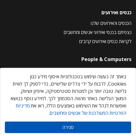
כנסים ואירועים
הכנסים והאירועים שלנו
נצפיתם בכנסי ואירועי אנשים ומחשבים
לקראת כנסים ואירועים קרובים
People & Computers
About Us
באתר זה נעשה שימוש בטכנולוגיות איסוף מידע כגון
Privacy Policy
Cookies, לרבות על ידי צדדים שלישיים, כדי לספק לך חווית
Contact Us
גלישה טובה יותר וכן למטרות סטטיסטיקה, איפיון ושיווק.
Our Events
המשך הגלישה באתר מהווה הסכמתך לכך. למידע נוסף בנושא
ואפשרות לנהל את השימוש באמצעים הללו, ראו את
מדיניות
הפרטיות המעודכנת של אנשים ומחשבים
.
אנשים ומחשבים © 2026 – כל הזכויות שמורות
סגירה
Created by