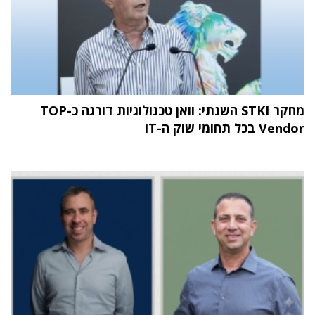
מחקר STKI השנתי: וואן טכנולוגיות דורגה כ-TOP
Vendor בכל תחומי שוק ה-IT