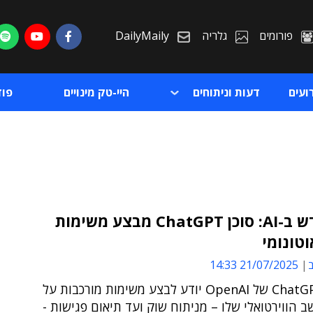
פורומים
גלריה
DailyMaily
ועים
דעות וניתוחים
היי-טק מינויים
פו
עידן חדש ב-AI: סוכן ChatGPT מבצע משימות
וטונומי
ת
ב
21/07/2025 14:33
ת
סוכן ה-ChatGPT של OpenAI יודע לבצע משימות מורכבות על
 הווירטואלי שלו – מניתוח שוק ועד תיאום פגישות -