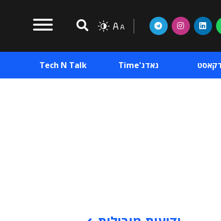
דקאסט
גאדג'Time
Tech N Talk
וכן פרסומי
תוכן פרסומי
וכן פרסומי