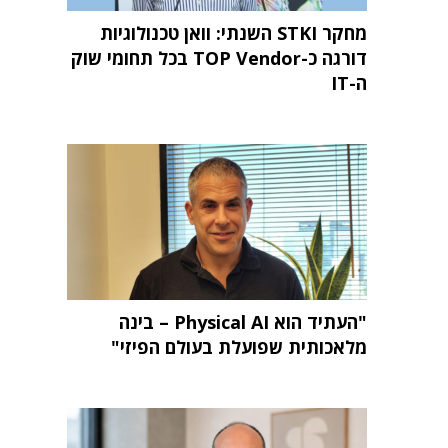
מחקר STKI השנתי: וואן טכנולוגיות
דורגה כ-TOP Vendor בכל תחומי שוק
ה-IT
"העתיד הוא Physical AI – בינה
מלאכותית שפועלת בעולם הפיזי"