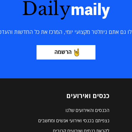
Daily
maily
 גם אתם ניוזלטר מקצועי יומי, המרכז את כל החדשות והעדכוני
הרשמה
כנסים ואירועים
הכנסים והאירועים שלנו
נצפיתם בכנסי ואירועי אנשים ומחשבים
לקראת כנסים ואירועים קרובים