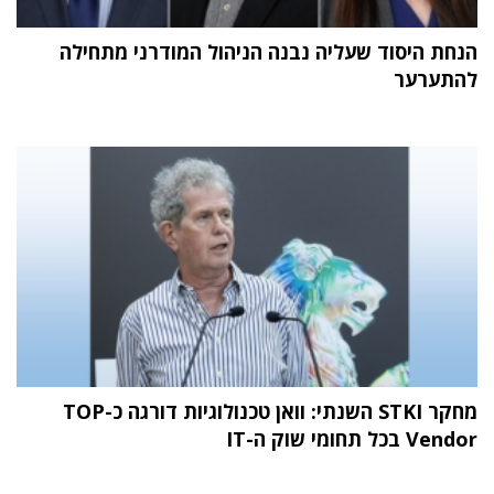
הנחת היסוד שעליה נבנה הניהול המודרני מתחילה
להתערער
מחקר STKI השנתי: וואן טכנולוגיות דורגה כ-TOP
Vendor בכל תחומי שוק ה-IT