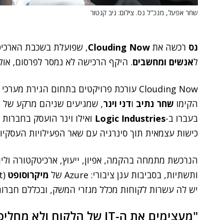
שחר אפעל, מנכ"ל נס. צילום: ניב קנטור
נס
רכשה את
Clouding Now
, שפועלת בשכבת הארכיט
ל
אנשים ומחשבים
. היקף הרכישה לא נמסר לפרסום, אולם
הקימו
שחר נתיב
ו
דני וינר
בעברו ב-
Logic Industries
ואילו וינר הועסק בחברות 
כישות עצמאית תוך סינרגיה עם שאר הפעילויות העסקיות
הנרכשת מתמחה בהקמה, אפיון, ייעוץ, ארכיטקטורה וליוו
ותשתיות, בסביבות ענן ציבורי: Azure של
מיקרוסופט
(Microsoft), הענן של
יש לה עשרות לקוחות מכלל מגזרי המשק, ובכללם חברות 
"מעצימים את ה-IT של הלקוח ולא מחליפים אותו"