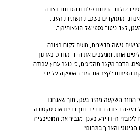
יטוי ביכולות הניתוח שלנו ובהכרתנו בצורה
אנחנו מתמקדים בשכבת תשתיות הענן,
ענן, לצד ניטור כספי של הוצאותיהן".
ומביאים גישה חדשנית, מוטת לקוח בצורה
מוחלטת. אנחנו מעצימים את ה-IT של הלקוח ואיננו מחליפים אותו, וממצבים את ה-IT מחדש בארגון
ים. הדבר מקצר תהליכים, כי נוצר ערוץ עבודה
ת הפיתוח לקצר את זמני האספקה על ידי
ל החזר השקעה מהיר בענן, תוך שאנחנו
ל נעשה בצורה מובנית, תוך בניית ארכיטקטורה
וניתוח טכנולוגי, לא Lift and shift . הפתרון שלנו מקנה לעובדי ה-IT ידע בענן, מגביר את המוטיבציה
ח הבינוני והארוך בתחום".