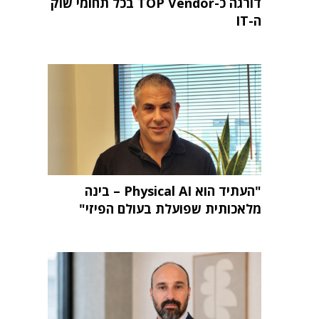
דורגה כ-TOP Vendor בכל תחומי שוק
ה-IT
"העתיד הוא Physical AI – בינה
מלאכותית שפועלת בעולם הפיזי"