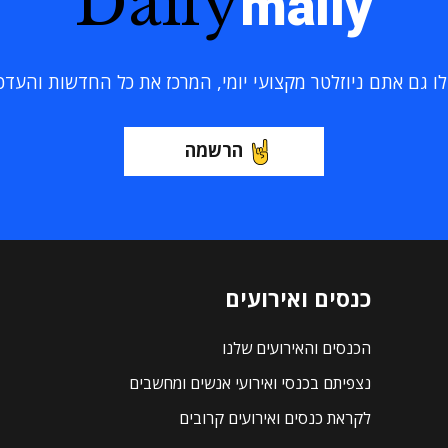
Daily
maily
 גם אתם ניוזלטר מקצועי יומי, המרכז את כל החדשות והעדכוני
הרשמה
כנסים ואירועים
הכנסים והאירועים שלנו
נצפיתם בכנסי ואירועי אנשים ומחשבים
לקראת כנסים ואירועים קרובים