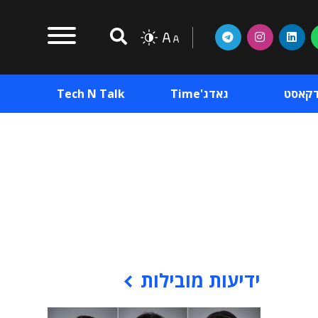
דקאסט
גאדג'Time
Tech N Talk
וכן פרסומי
תוכן פרסומי
וכן פרסומי
ידיעות מובילות