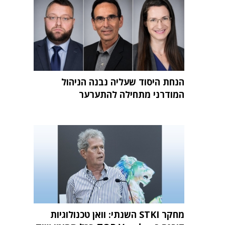
הנחת היסוד שעליה נבנה הניהול
המודרני מתחילה להתערער
מחקר STKI השנתי: וואן טכנולוגיות