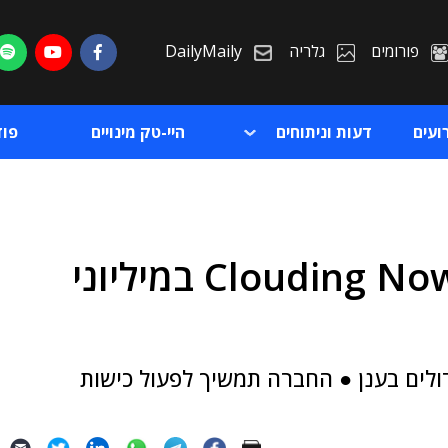
פורומים
גלריה
DailyMaily
ועים
דעות וניתוחים
היי-טק מינויים
פו
נס רכשה את חברת הענן Clouding Now במיליוני
ת
ת
קטים גדולים בענן ● החברה תמשיך לפעול כישות