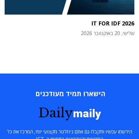
IT FOR IDF 2026
שלישי, 20 באוקטובר 2026
הישארו תמיד מעודכנים
Daily
maily
הירשמו עכשיו ותקבלו גם אתם ניוזלטר מקצועי יומי, המרכז את כל