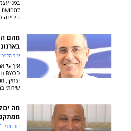
בפני עצמו
לתחושת א
היגיינה ל
מהם הא
בארגוני
יניב הלפרין
YOD
יצחקי, מ
שירותי בריאות כ
ממתקפת
דודו אדי
1