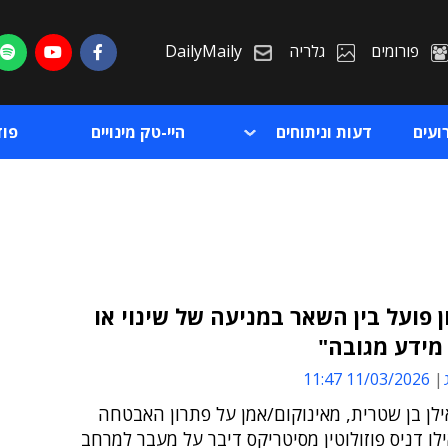
פורומים
גלריה
DailyMaily
ועים
דעות וניתוחים
היי-טק מינויים
פו
 פועל בין השאר במניעה של שינוי או
מידע מגובה"
ת
11/03/2026 11:47
ת
ילן בן שטרית, מאינוקום/אמן על פתרון האבטחה
ילו דניס פוזולוטין מסיטריקס דיבר על מעבר למרחב