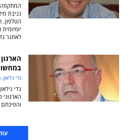
המתקפה ש
גניבת מיד
הטלפון, 
יומיומית 
לאתגר גדו
הארגון 
במחשוב
גדי גילאון, 
גדי גילאו
הארגוני 
והפיכתם ל
עוד