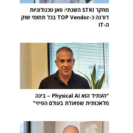
מחקר STKI השנתי: וואן טכנולוגיות
דורגה כ-TOP Vendor בכל תחומי שוק
ה-IT
"העתיד הוא Physical AI – בינה
מלאכותית שפועלת בעולם הפיזי"