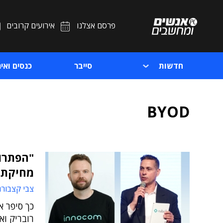
פרסם אצלנו
אירועים קרובים
חדשות
סייבר
כנסים ואיר
BYOD
"הפתרון
מחיקת 
צבי קצבורג
כך סיפר א
רובריק וא