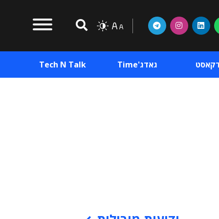
דקאסט
גאדג'Time
Tech N Talk
וכן פרסומי
תוכן פרסומי
וכן פרסומי