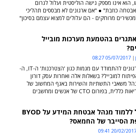
, הוא אינו מספק גישה הוליסטית ועלול לגרום
בטחה כוזבת" ● "אם ארגונים לא מבססים תהליכי
מכשירים מרוחקים - הם עלולים למצוא עצמם בסיכון"
תגרים בהטמעת מערכות מובייל
ם?
05/07/2017 08:27
איך על ארגונים להתמודד עם מגמות כגון 'הצטרכנות' ה-IT, ה-
B והפיתוח למובייל? בשאלות אלה ואחרות עסק דורון
נהל משאבי התשתיות והשירות באגף המחשוב של
ללית, בפורום CTO של אנשים ומחשבים
מה יכול ללמוד מנהל אבטחת המידע על BYOD
 הסייבר של החמאס?
20/02/2017 09:4