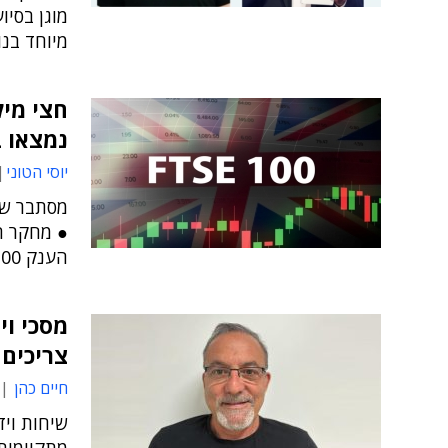
מוגן בסיו
מיוחד בנ
חצי מיל
נמצאו 
יוסי הטוני
● מחקר ח
הענק FTSE 100 נגנבו ונמצאו ברשת האפלה
מסכי וי
צריכים
חיים כהן
שיחות ויד