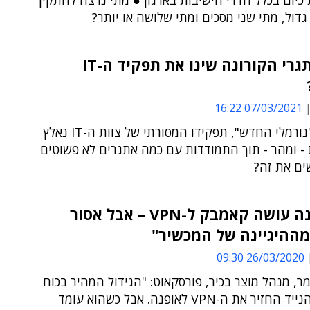
כיום בכלל חדרי הישיבות בארגון ● מתי נרצה להתקין
גדול, מתי שני מסכים ומתי שלושה או יותר?
כיצד אתגרי הקורונה שינו את תפקיד ה-IT
07/03/2021 16:22
בעידן ה-"נורמלי החדש", תפקידו המסורתי של צוות ה-IT נאלץ
- ומהר - תוך התמודדות עם כמה אתגרים לא פשוטים
ים את זה?
"הקורונה עושה קאמבק ל-VPN – אבל אסור
מההיגיינה של המכשיר"
26/03/2020 09:30
ר, מנהל מוצר בכיר, פורסקאוט: "הגידול המהיר בכוח
העבודה הנייד החזיר את ה-VPN לאופנה. אבל כשהוא עומד