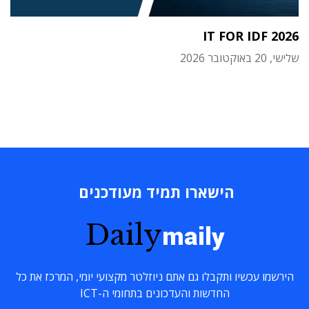
IT FOR IDF 2026
שלישי, 20 באוקטובר 2026
הישארו תמיד מעודכנים
Daily
maily
הירשמו עכשיו ותקבלו גם אתם ניוזלטר מקצועי יומי, המרכז את כל
החדשות והעדכונים בתחומי ה-ICT