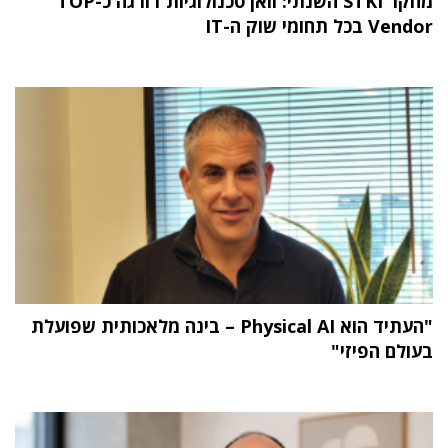
מחקר STKI השנתי: וואן טכנולוגיות דורגה כ-TOP
Vendor בכל תחומי שוק ה-IT
"העתיד הוא Physical AI – בינה מלאכותית שפועלת
בעולם הפיזי"