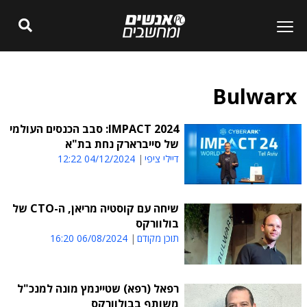
Bulwarx
IMPACT 2024: סבב הכנסים העולמי
של סייברארק נחת בת"א
דיילי ציפי
04/12/2024 12:22
שיחה עם קוסטיה מריאן, ה-CTO של
בולוורקס
תוכן מקודם
06/08/2024 16:20
רפאל (רפא) שטיינמץ מונה למנכ"ל
משותף בבולוורקס