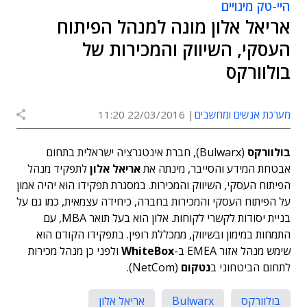
היי-טק מינויים
אריאל אלון מונה למנהל הפיתוח
העסקי, השיווק והמכירות של
בולוורקס
מערכת אנשים ומחשבים
22/03/2016 11:20
בולוורקס
(Bulwarx), חברת אינטגרציה ישראלית בתחום
אבטחת המידע והסייבר, מינתה את
אריאל אלון
לתפקיד מנהל
הפיתוח העסקי, השיווק והמכירות. במסגרת תפקידו הוא יהיה אמון
על הפיתוח העסקי והמכירות בחברה, כיחידה עצמאית, כמו גם על
בניית יסודות לקשרי לקוחות. אלון הוא בעל תואר MBA, עם
התמחות במימון ובשיווק, ממכללת רופין. בתפקידו הקודם הוא
שימש מנהל אזור EMEA ב-
WhiteBox
ולפני כן מנהל מכירות
לתחום הביטחוני ב
נטקום
(NetCom).
בולוורקס
Bulwarx
אריאל אלון