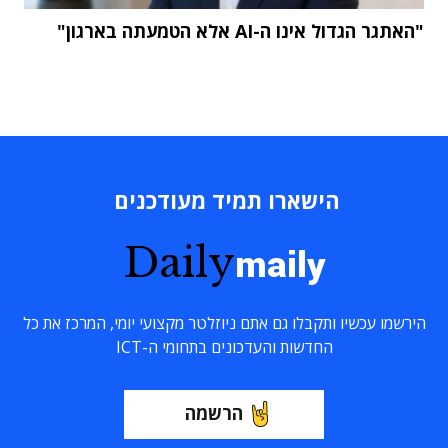
"האתגר הגדול אינו ה-AI אלא הטמעתה בארגון"
הישארו תמיד מעודכנים
Daily
maily
הירשמו עכשיו ותקבלו גם אתם ניוזלטר מקצועי יומי, המרכז את כל
החדשות והעדכונים בתחומי ה-ICT
הרשמה