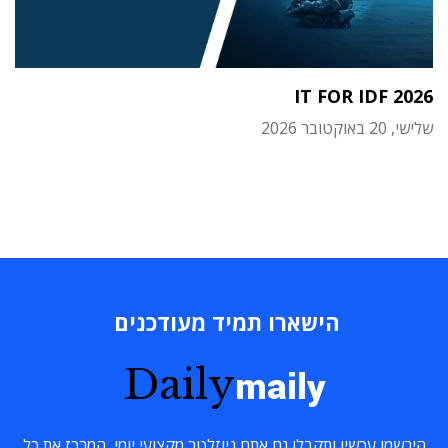
IT FOR IDF 2026
שלישי, 20 באוקטובר 2026
הישארו תמיד מעודכנים
Daily
maily
הירשמו עכשיו ותקבלו גם אתם ניוזלטר מקצועי יומי, המרכז את כל