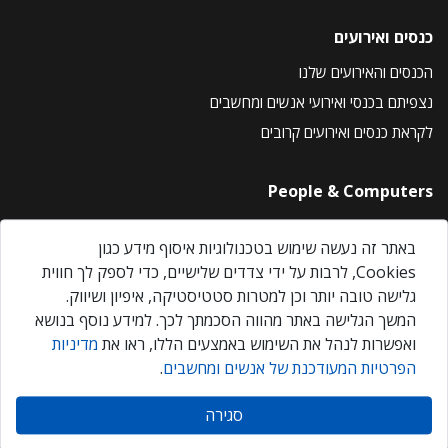
כנסים ואירועים
הכנסים והאירועים שלנו
נצפיתם בכנסי ואירועי אנשים ומחשבים
לקראת כנסים ואירועים קרובים
People & Computers
About Us
באתר זה נעשה שימוש בטכנולוגיות איסוף מידע כגון
Privacy Policy
Cookies, לרבות על ידי צדדים שלישיים, כדי לספק לך חווית
Contact Us
גלישה טובה יותר וכן למטרות סטטיסטיקה, איפיון ושיווק.
Our Events
המשך הגלישה באתר מהווה הסכמתך לכך. למידע נוסף בנושא
ואפשרות לנהל את השימוש באמצעים הללו, ראו את
מדיניות
הפרטיות המעודכנת של אנשים ומחשבים
.
אנשים ומחשבים © 2026 – כל הזכויות שמורות
סגירה
Created by