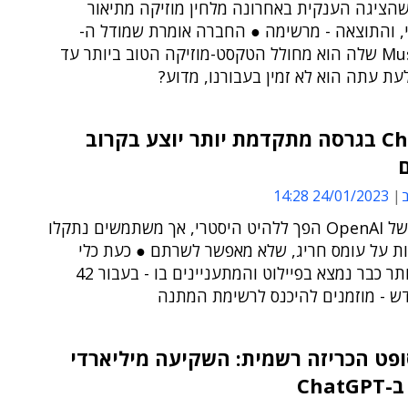
לי ה-AI שהציגה הענקית באחרונה מלחין מוזיקה מתיאור
, והתוצאה - מרשימה ● החברה אומרת שמודל ה-
MusicLM AI שלה הוא מחולל הטקסט-מוזיקה הטוב ביותר עד
עת עתה הוא לא זמין בעבורנו, מדוע?
ChatGPT בגרסה מתקדמת יותר יוצע בקרוב
ב
24/01/2023 14:28
הצ'טבוט של OpenAI הפך ללהיט היסטרי, אך משתמשים נתקלו
ות על עומס חריג, שלא מאפשר לשרתם ● כעת כלי
מתקדם יותר כבר נמצא בפיילוט והמתעניינים בו - בעבור 42
דש - מוזמנים להיכנס לרשימת המתנה
פט הכריזה רשמית: השקיעה מיליארדי
Chat