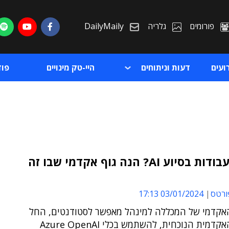
פורומים
גלריה
DailyMaily
ועים
דעות וניתוחים
היי-טק מינויים
פו
כתיבת עבודות בסיוע AI? הנה גוף אקדמי שבו זה
ת
ורטס
03/01/2024 17:13
ת
אקדמי של המכללה למינהל מאפשר לסטודנטים, החל
מהשנה האקדמית הנוכחית, להשתמש בכלי Azure OpenAI