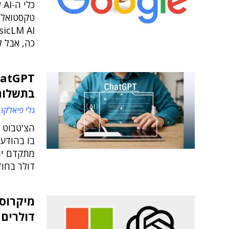
כ
טקסטואלי
כה, אבל ל
בתשלום
גלי פיאלקו
בו בהודע
דולר בחו
מיקרוסו
דולרים ב-GPT