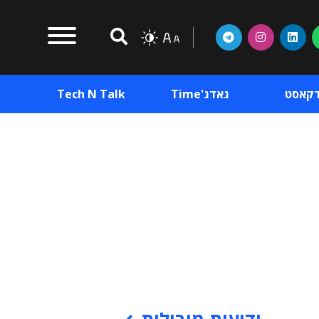
דקאסט
גאדג'Time
Tech N Talk
וכן פרסומי
תוכן פרסומי
וכן פרסומי