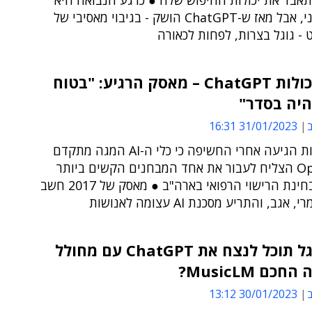
תאבד את יכולות החיפוש שלה ● כרגע הנבואה היא
מדע בדיוני, אבל מאז ש-ChatGPT הושק - בגיבוי מאסיבי של
 - גוגל בצרות, לפחות לכאורה
לנוכח יכולות ChatGPT – מאסק הרגיע: "בטוח
היה בסדר"
ב
31/01/2023 16:31
ההתבטאות הגיעה אחרי החשיפה כי כלי ה-AI המגה מתקדם
של OpenAI הצליח לעבור את אחד המבחנים הקשים ביותר
בעולם - בחינת הרישוי הרפואי בארה"ב ● מאסק של 2017 חשב
גב, והתריע מסכנת AI עצומה לאנושות
האם גוגל תוכל לנצח את ChatGPT עם מחולל
כם MusicLM?
ב
30/01/2023 13:12