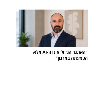
"האתגר הגדול אינו ה-AI אלא
הטמעתה בארגון"