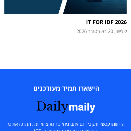
IT FOR IDF 2026
שלישי, 20 באוקטובר 2026
הישארו תמיד מעודכנים
Daily
maily
הירשמו עכשיו ותקבלו גם אתם ניוזלטר מקצועי יומי, המרכז את כל